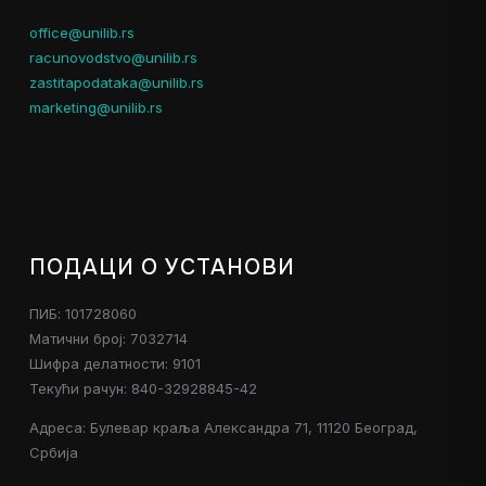
office@unilib.rs
racunovodstvo@unilib.rs
zastitapodataka@unilib.rs
marketing@unilib.rs
ПОДАЦИ О УСТАНОВИ
ПИБ: 101728060
Матични број: 7032714
Шифра делатности: 9101
Текући рачун: 840-32928845-42
Адреса: Булевар краља Александра 71, 11120 Београд,
Србија