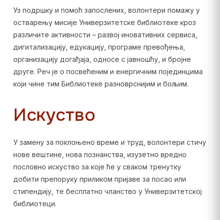
Уз подршку и помоћ запослених, волонтери помажу у
остварењу мисије Универзитетске библиотеке кроз
различите активности – развој иновативних сервиса,
дигитализацију, едукацију, програме превођења,
организацију догађаја, односе с јавношћу, и бројне
друге. Реч је о посвећеним и енергичним појединцима
који чине тим Библиотеке разноврснијим и бољим.
Искуство
У замену за поклоњено време и труд, волонтери стичу
нове вештине, нова познанства, изузетно вредно
пословно искуство за које ће у сваком тренутку
добити препоруку приликом пријаве за посао или
стипендију, те бесплатно чланство у Универзитетској
библиотеци.