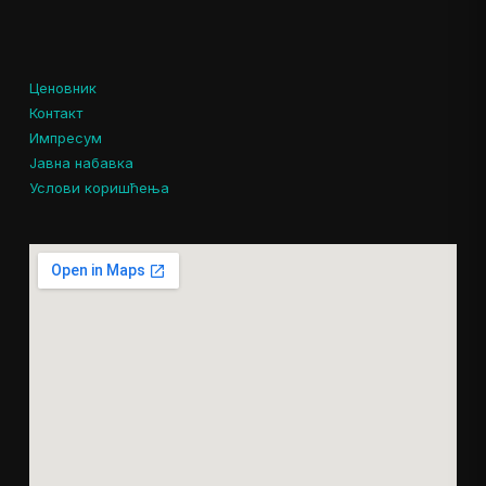
Ценовник
Контакт
Импресум
Јавна набавка
Услови коришћења