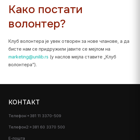
Како постати
волонтер?
Клуб волонтера је увек отворен за нове чланове, а да
бисте нам се придружили јавите се мејлом на
marketing@unilib.rs
(у наслов мејла ставите „Клуб
волонтера“).
КОНТАКТ
Телефон:+381 11 3370-509
Телефон2:+381 60 3370 500
Е-пошта