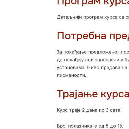
Програм курс
Детаљнији програм курса са 
Потребна пре
За похађање предложеног про
да похађају сви запослени у 
установама. Ниво предавања 
писмености.
Трајање курс
Курс траје 2 дана по 3 сата.
Број полазника је од 5 до 15.