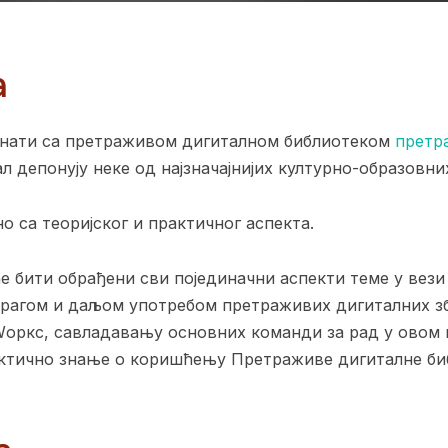
а
знати са претраживом дигиталном библиотеком
претр
л депонују неке од најзначајнијих културно-образовни
о са теоријског и практичног аспекта.
е бити обрађени сви појединачни аспекти теме у вези
рагом и даљом употребом претраживих дигиталних зби
оркс, савладавању основних команди за рад у овом 
актично знање о коришћењу Претраживе дигиталне би