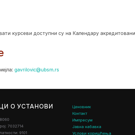
вати курсеви доступни су на Календару акредитовани
е
мејла:
gavrilovic@ubsm.rs
ЦИ О УСТАНОВИ
Ценовник
Контакт
28060
Импресум
рој: 7032714
Јавна набавка
атности: 9101
Услови коришћења