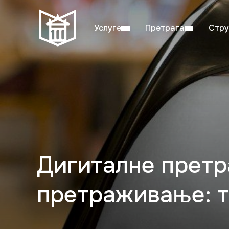
Услуге
Претрага
Стру
Пон–пет: 08:00–20:00
Студ
Дигиталне претр
претраживање: т