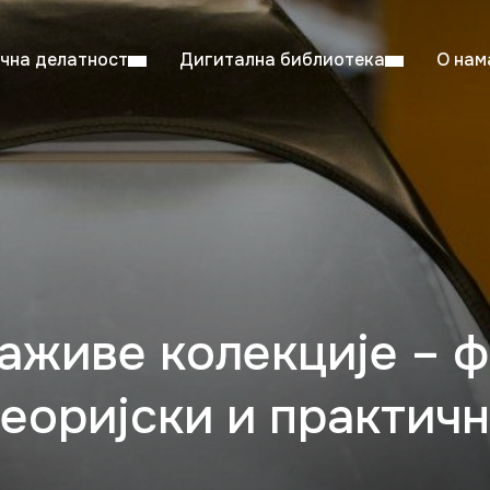
чна делатност
Дигитална библиотека
О нам
ентска читаоница: 08:00–23:00
Суб: 
Радно време од 06. јула до 29. августа
аживе колекције – 
еоријски и практич