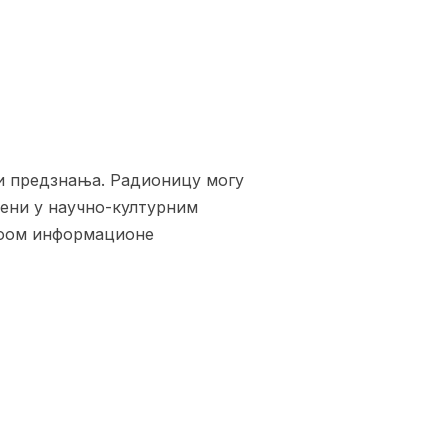
и предзнања. Радионицу могу
лени у научно-културним
воом информационе