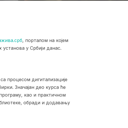
ажива.срб
, порталом на којем
х установа у Србији данас.
 са процесом дигитализације
рки. Значајан део курса ће
програму, као и практичном
блиотеке, обради и додавању