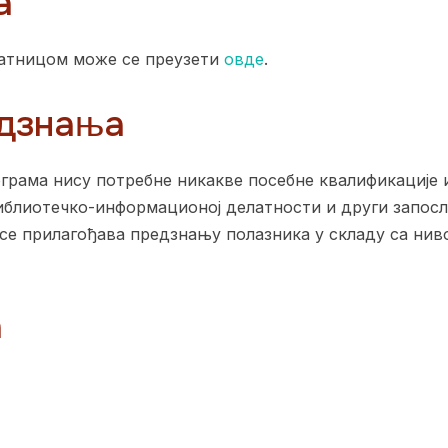
а
сатницом може се преузети
овде
.
дзнања
грама нису потребне никакве посебне квалификације 
библиотечко-информационој делатности и други запос
се прилагођава предзнању полазника у складу са ни
а