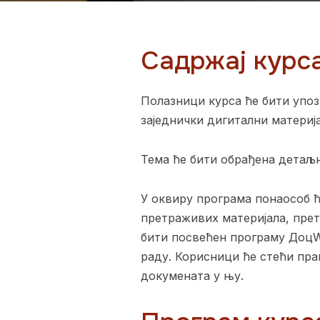
Садржај курс
Полазници курса ће бити упо
заједнички дигитални материја
Тема ће бити обрађена детаљн
У оквиру програма понаособ ћ
претраживих материјала, прет
бити посвећен програму ДоцW
раду. Корисници ће стећи пр
докумената у њу.