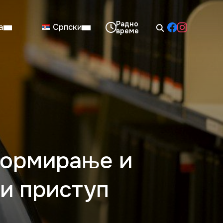
а
Српски
08:00–14:00
Нед: Затворено
формирање и
ни приступ