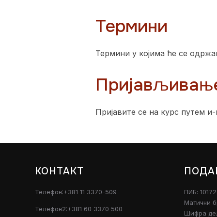
Термини
Термини у којима ће се одржа
Пријављивањ
Пријавите се на курс путем и-
КОНТАКТ
ПОДА
Телефон:+381 11 3370-509
ПИБ: 1017
Матични б
Телефон2:+381 60 3370 500
Шифра дел