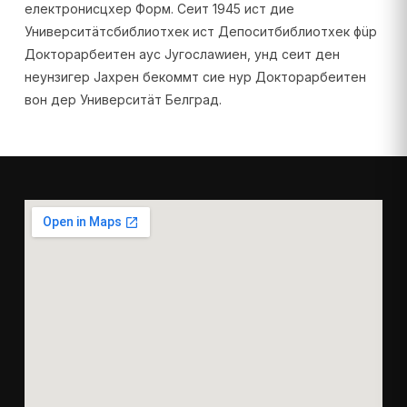
електронисцхер Форм.
Сеит 1945 ист дие
Университäтсбиблиотхек ист Депоситбиблиотхек фüр
Докторарбеитен аус Југослаwиен, унд сеит ден
неунзигер Јахрен бекоммт сие нур Докторарбеитен
вон дер Университäт Белград.