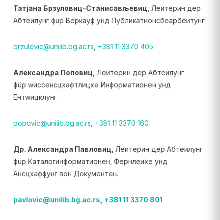
Татјана Брзуловиц-Станисављевиц,
Леитерин дер
Абтеилунг фüр Веркауф унд Публикатионсбеарбеитунг
brzulovic@unilib.bg.ac.rs
,
+381 11 3370 405
Александра Поповиц,
Леитерин дер Абтеилунг
фüр wиссенсцхафтлицхе Информатионен унд
Ентwицклунг
popovic@unilib.bg.ac.rs
,
+381 11 3370 160
Др. Александра Павловиц,
Леитерин дер Абтеилунг
фüр Каталогинформатионен, Фернлеихе унд
Ансцхаффунг вон Документен.
pavlovic@unilib.bg.ac.rs
,
+381 11 3370 801