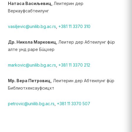
Натаса Васиљевиц,
Леитерин дер
Веркауфсабтеилунг
vasiljevic@unilib.bg.ac.rs
,
+381 11 3370 310
Др. Никола Марковиц,
Леитер дер Абтеилунг фüр
алте унд раре Бüцхер
markovic@unilib.bg.ac.rs
,
+381 11 3370 212
Мр. Вера Петровиц,
Леитерин дер Абтеилунг фüр
Библиотхексауфсицхт
petrovic@unilib.bg.ac.rs
,
+381 11 3370 507