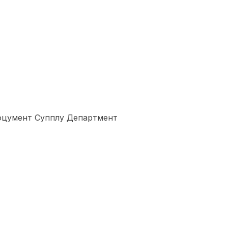
Доцумент Супплy Департмент