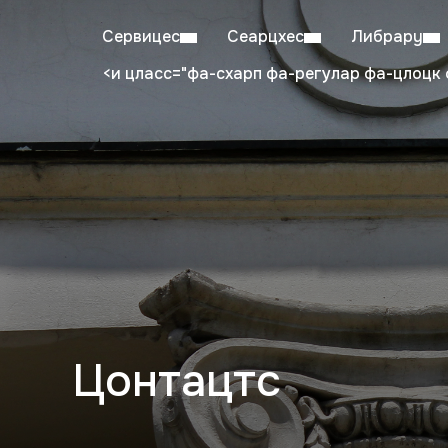
Сервицес
Сеарцхес
Либрарy
<и цласс="фа-схарп фа-регулар фа-цлоцк 
Mon–Fri: 08:00–20:00
Stu
Цонтацтс