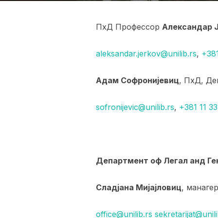
ПхД Профессор
Александар 
aleksandar.jerkov@unilib.rs
,
+381
Адам Софронијевиц
, ПхД, Д
sofronijevic@unilib.rs
,
+381 11 33
Департмент оф Легал анд Г
Сладјана Мијајловиц
, манаге
office@unilib.rs
sekretarijat@unili