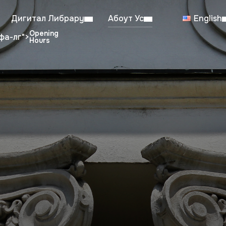
Дигитал Либрарy
Абоут Ус
English
фа-лг">
dent Reading Room: 08:00–23:00
Sa
Working hours from July 6th to August 29th