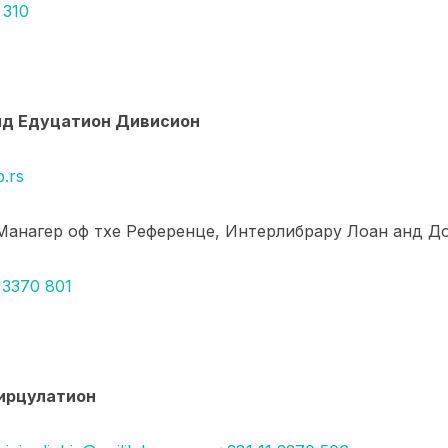
 310
д Едуцатион Дивисион
b.rs
 Манагер оф тхе Референце, Интерлибрарy Лоан анд 
 3370 801
ирцулатион