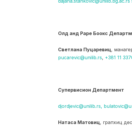
dajana.stankovic@unilib.bg.ac.rs
Олд анд Раре Боокс Департ
Светлана Пуцаревиц
, манаг
pucarevic@unilib.rs
,
+381 11 337
Супервисион Департмент
djordjevic@unilib.rs,
bulatovic@un
Натаса Матовиц
, грапхиц де