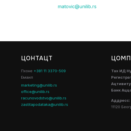
matovic@unilib.rs
ЦОНТАЦТ
ЦОМП
Пхоне
+381 11 3370-509
Таx ИД Н
Емаил
Регистра
Ацтивитy
marketing@unilib.rs
Банк Ацц
office@unilib.rs
racunovodstvo@unilib.rs
Аддресс:
zastitapodataka@unilib.rs
11120 Беог