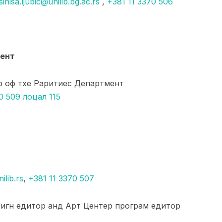
sinisa.ljubic@unilib.bg.ac.rs
,
+381 11 3370 506
мент
ер оф тхе Раритиес Департмент
0 509 лоцал 115
ilib.rs
,
+381 11 3370 507
сигн едитор анд Арт Центер програм едитор