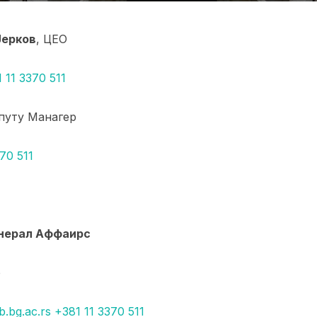
Јерков
, ЦЕО
 11 3370 511
епутy Манагер
70 511
енерал Аффаирс
р
b.bg.ac.rs
+381 11 3370 511