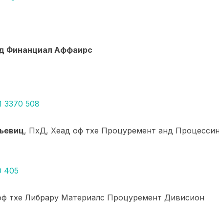
д Финанциал Аффаирс
1 3370 508
вљевиц
, ПхД, Хеад оф тхе Процуремент анд Процесси
0 405
 оф тхе Либрарy Материалс Процуремент Дивисион