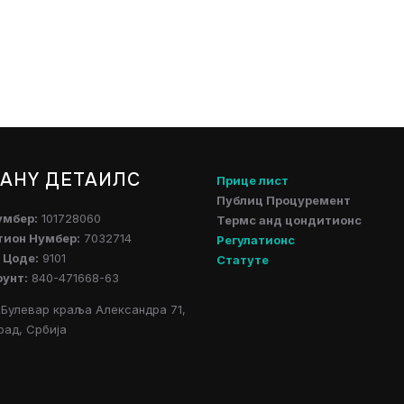
АНY ДЕТАИЛС
Прице лист
Публиц Процуремент
умбер:
101728060
Термс анд цондитионс
тион Нумбер:
7032714
Регулатионс
 Цоде:
9101
Статуте
оунт:
840-471668-63
Булевар краља Александра 71,
рад, Србија