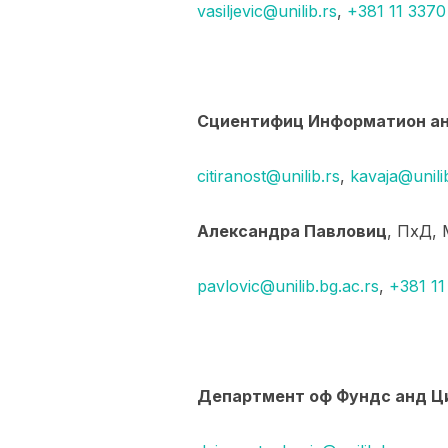
vasiljevic@unilib.rs
,
+381 11 3370
Сциентифиц Информатион ан
citiranost@unilib.rs
,
kavaja@unili
Александра Павловиц
, ПхД,
pavlovic@unilib.bg.ac.rs
,
+381 11
Департмент оф Фундс анд Ц