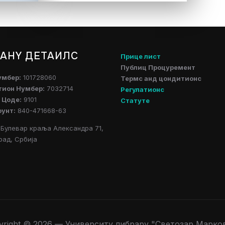
АНY ДЕТАИЛС
Прице лист
Публиц Процуремент
умбер:
101728060
Термс анд цондитионс
тион Нумбер:
7032714
Регулатионс
 Цоде:
9101
Статуте
оунт:
840-471668-63
Булевар краља Александра 71,
рад, Србија
yright © 2026 — Университy либрарy "Светозар Марко