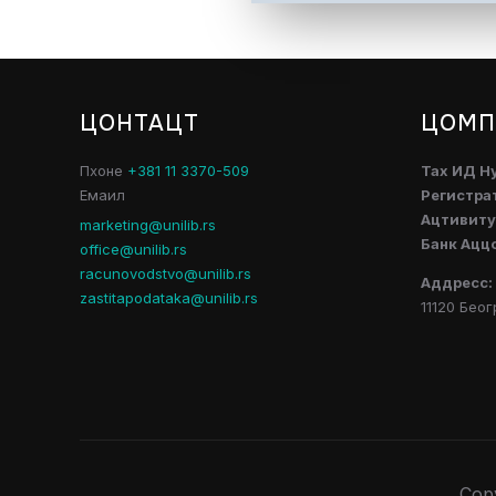
ЦОНТАЦТ
ЦОМП
Пхоне
+381 11 3370-509
Таx ИД Н
Емаил
Регистра
Ацтивитy
marketing@unilib.rs
Банк Ацц
office@unilib.rs
racunovodstvo@unilib.rs
Аддресс:
zastitapodataka@unilib.rs
11120 Беог
Cop