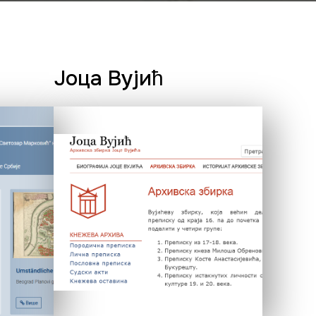
Јоца Вујић