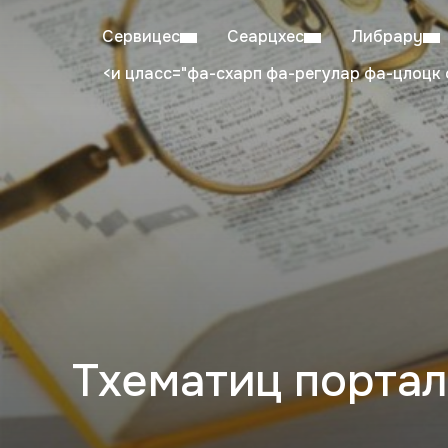
Сервицес
Сеарцхес
Либрарy
<и цласс="фа-схарп фа-регулар фа-цлоцк 
Mon–Fri: 08:00–20:00
Stu
Тхематиц портал