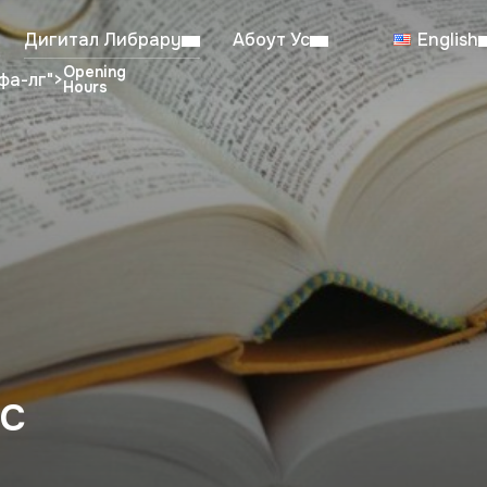
Дигитал Либрарy
Абоут Ус
English
фа-лг">
dent Reading Room: 08:00–23:00
Sa
Working hours from July 6th to August 29th
с