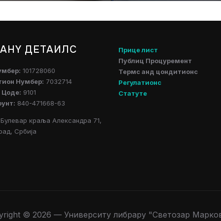
АНY ДЕТАИЛС
Прице лист
Публиц Процуремент
умбер:
101728060
Термс анд цондитионс
тион Нумбер:
7032714
Регулатионс
 Цоде:
9101
Статуте
оунт:
840-471668-63
Булевар краља Александра 71,
рад, Србија
yright © 2026 — Университy либрарy "Светозар Марко