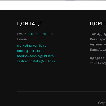
ЦОНТАЦТ
ЦОМП
Пхоне
+381 11 3370-509
Таx ИД Н
Емаил
Регистра
Ацтивитy
marketing@unilib.rs
Банк Ацц
office@unilib.rs
racunovodstvo@unilib.rs
Аддресс:
zastitapodataka@unilib.rs
11120 Беог
Cop