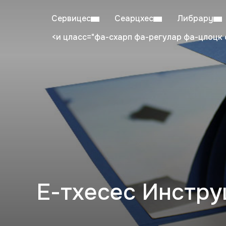
Сервицес
Сеарцхес
Либрарy
<и цласс="фа-схарп фа-регулар фа-цлоцк 
Mon–Fri: 08:00–20:00
Stu
Е-тхесес Инстру