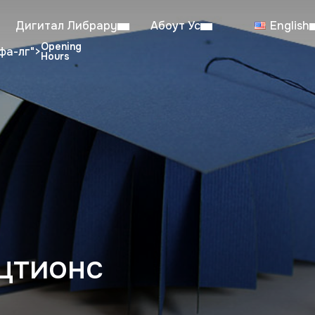
Дигитал Либрарy
Абоут Ус
English
фа-лг">
dent Reading Room: 08:00–23:00
Sa
Working hours from July 6th to August 29th
цтионс