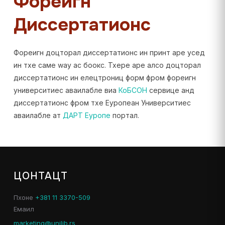
Фореигн
Диссертатионс
Фореигн доцторал диссертатионс ин принт аре усед
ин тхе саме wаy ас боокс. Тхере аре алсо доцторал
диссертатионс ин елецтрониц форм фром фореигн
университиес аваилабле виа
КоБСОН
сервице анд
диссертатионс фром тхе Еуропеан Университиес
аваилабле ат
ДАРТ Еуропе
портал.
ЦОНТАЦТ
Пхоне
+381 11 3370-509
Емаил
marketing@unilib.rs