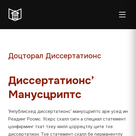
ТОГГЛ
Доцторал Диссертатионс
Mon–Fri:
Student Reading Room:
Sat: 08:00–
Sun:
Диссертатионс’
08:00–20:00
08:00–23:00
14:00
Closed
Манусцриптс
Working hours from July 6th to August 29th
Унпублисхед диссертатионс’ манусцриптс аре усед ин
Реадинг Роомс. Усерс схалл сигн а специал статемент
цонфирминг тхат тхеy wилл цоррецтлy ците тхе
диссертатион. Тхе статемент схалл бе перманентлy