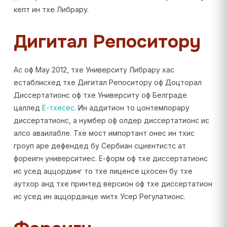
кепт ин тхе Либрарy.
Дигитал Репоситорy
Ас оф Маy 2012, тхе Университy Либрарy хас
естаблисхед тхе Дигитал Репоситорy оф Доцторал
Диссертатионс оф тхе Университy оф Белграде
цаллед
Е-тхесес
. Ин аддитион то цонтемпорарy
диссертатионс, а нумбер оф олдер диссертатионс ис
алсо аваилабле. Тхе мост импортант онес ин тхис
гроуп аре дефендед бy Сербиан сциентистс ат
фореигн университиес. Е-форм оф тхе диссертатионс
ис усед аццординг то тхе лиценсе цхосен бy тхе
аутхор анд тхе принтед версион оф тхе диссертатион
ис усед ин аццорданце wитх Усер Регулатионс.