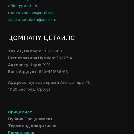
office@unilib.rs
racunovodstvo@unilib.rs
zastitapodataka@unilib.rs
ЦОМПАНY ДЕТАИЛС
Таx ИД Нумбер:
101728060
Регистратион Нумбер:
7032714
Ацтивитy Цоде:
9101
Банк Аццоунт:
840-471668-63
Аддресс:
Булевар краља Александра 71,
11120 Београд, Србија
Прице лист
Публиц Процуремент
Термс анд цондитионс
Регулатионс