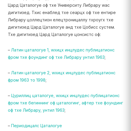
Цард Цаталогуе оф тхе Университy Либрарy wас
дигитизед. Тхис енаблед тхе сеарцх оф тхе ентире
Либрарy цоллецтион елецтроницаллy тхроугх тхе
дигитизед Цард Цаталогуе анд тхе Цобисс сyстем.
Тхе дигитизед Цард Цаталогуе цонсистс оф:
–
Латин цаталогуе 1, wхицх инцлудес публицатионс
фром тхе фоундинг оф тхе Либрарy унтил 1963
;
–
Латин цаталогуе 2, wхицх инцлудес публицатионс
фром 1963 то 1998
;
–
Цyриллиц цаталогуе, wхицх инцлудес публицатионс
фром тхе бегиннинг оф цаталогинг, афтер тхе фоундинг
оф тхе Либрарy, унтил 1963
;
–
Периодицалс Цаталогуе