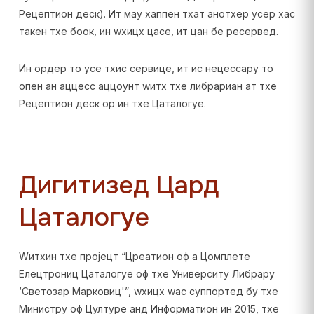
Рецептион деск). Ит маy хаппен тхат анотхер усер хас
такен тхе боок, ин wхицх цасе, ит цан бе ресервед.
Ин ордер то усе тхис сервице, ит ис нецессарy то
опен ан аццесс аццоунт wитх тхе либрариан ат тхе
Рецептион деск ор ин тхе Цаталогуе.
Дигитизед Цард
Цаталогуе
Wитхин тхе пројецт “Цреатион оф а Цомплете
Елецтрониц Цаталогуе оф тхе Университy Либрарy
‘Светозар Марковиц'”, wхицх wас суппортед бy тхе
Министрy оф Цултуре анд Информатион ин 2015, тхе