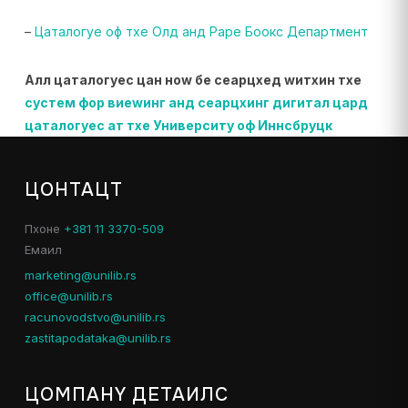
–
Цаталогуе оф тхе Олд анд Раре Боокс Департмент
Алл цаталогуес цан ноw бе сеарцхед wитхин тхе
сyстем фор виеwинг анд сеарцхинг дигитал цард
цаталогуес ат тхе Университy оф Иннсбруцк
ЦОНТАЦТ
Пхоне
+381 11 3370-509
Емаил
marketing@unilib.rs
office@unilib.rs
racunovodstvo@unilib.rs
zastitapodataka@unilib.rs
ЦОМПАНY ДЕТАИЛС