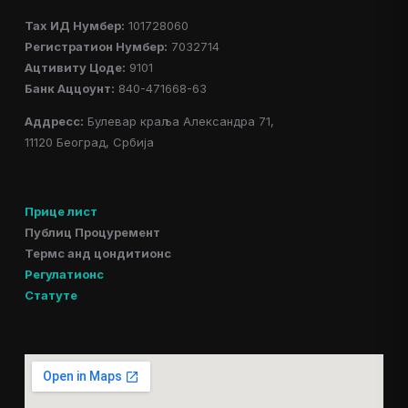
Таx ИД Нумбер:
101728060
Регистратион Нумбер:
7032714
Ацтивитy Цоде:
9101
Банк Аццоунт:
840-471668-63
Аддресс:
Булевар краља Александра 71,
11120 Београд, Србија
Прице лист
Публиц Процуремент
Термс анд цондитионс
Регулатионс
Статуте