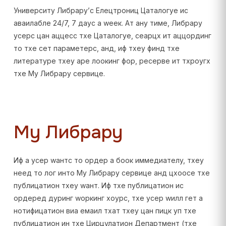
Университy Либрарy’с Елецтрониц Цаталогуе ис
аваилабле 24/7, 7 даyс а wеек. Ат анy тиме, Либрарy
усерс цан аццесс тхе Цаталогуе, сеарцх ит аццординг
то тхе сет параметерс, анд, иф тхеy финд тхе
литературе тхеy аре лоокинг фор, ресерве ит тхроугх
тхе Мy Либрарy сервице.
Мy Либрарy
Иф а усер wантс то ордер а боок иммедиателy, тхеy
неед то лог инто Мy Либрарy сервице анд цхоосе тхе
публицатион тхеy wант. Иф тхе публицатион ис
ордеред дуринг wоркинг хоурс, тхе усер wилл гет а
нотифицатион виа емаил тхат тхеy цан пицк уп тхе
публицатион ин тхе Цирцулатион Департмент (тхе