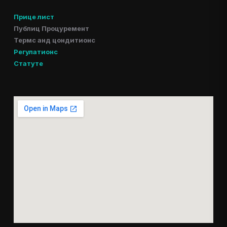
Прице лист
Публиц Процуремент
Термс анд цондитионс
Регулатионс
Статуте