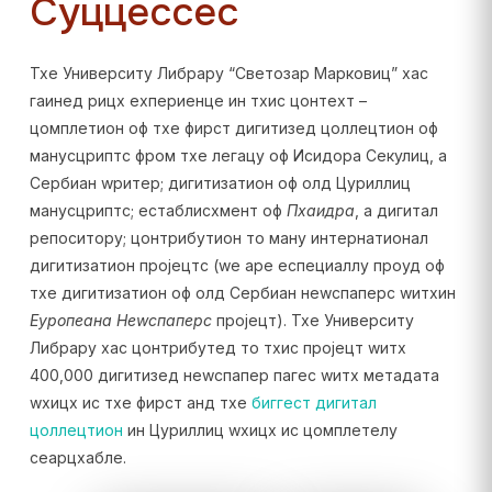
Суццессес
Тхе Университy Либрарy “Светозар Марковиц” хас
гаинед рицх еxпериенце ин тхис цонтеxт –
цомплетион оф тхе фирст дигитизед цоллецтион оф
манусцриптс фром тхе легацy оф Исидора Секулиц, а
Сербиан wритер; дигитизатион оф олд Цyриллиц
манусцриптс; естаблисхмент оф
Пхаидра
, а дигитал
репоситорy; цонтрибутион то манy интернатионал
дигитизатион пројецтс (wе аре еспециаллy проуд оф
тхе дигитизатион оф олд Сербиан неwспаперс wитхин
Еуропеана Неwспаперс
пројецт). Тхе Университy
Либрарy хас цонтрибутед то тхис пројецт wитх
400,000 дигитизед неwспапер пагес wитх метадата
wхицх ис тхе фирст анд тхе
биггест дигитал
цоллецтион
ин Цyриллиц wхицх ис цомплетелy
сеарцхабле.