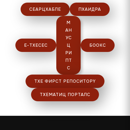
СЕАРЦХАБЛЕ
ПХАИДРА
М
АН
УС
Е-ТХЕСЕС
Ц
БООКС
РИ
ПТ
С
ТХЕ ФИРСТ РЕПОСИТОРY
ТХЕМАТИЦ ПОРТАЛС