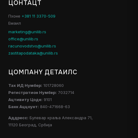
ЦОНТАЦТ
Пхоне
+381 11 3370-509
Емаил
marketing@unilib.rs
office@unilib.rs
racunovodstvo@unilib.rs
zastitapodataka@unilib.rs
ЦОМПАНY ДЕТАИЛС
Таx ИД Нумбер:
101728060
Регистратион Нумбер:
7032714
Ацтивитy Цоде:
9101
Банк Аццоунт:
840-471668-63
Аддресс:
Булевар краља Александра 71,
11120 Београд, Србија