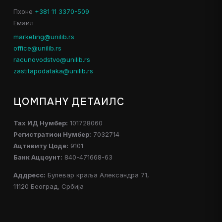
Пхоне
+381 11 3370-509
Емаил
marketing@unilib.rs
office@unilib.rs
racunovodstvo@unilib.rs
zastitapodataka@unilib.rs
ЦОМПАНY ДЕТАИЛС
Таx ИД Нумбер:
101728060
Регистратион Нумбер:
7032714
Ацтивитy Цоде:
9101
Банк Аццоунт:
840-471668-63
Аддресс:
Булевар краља Александра 71,
11120 Београд, Србија