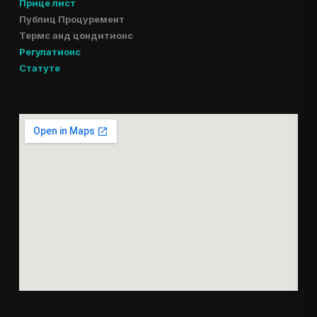
Прице лист
Публиц Процуремент
Термс анд цондитионс
Регулатионс
Статуте