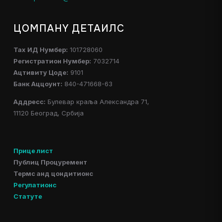
ЦОМПАНY ДЕТАИЛС
Таx ИД Нумбер:
101728060
Регистратион Нумбер:
7032714
Ацтивитy Цоде:
9101
Банк Аццоунт:
840-471668-63
Аддресс:
Булевар краља Александра 71,
11120 Београд, Србија
Прице лист
Публиц Процуремент
Термс анд цондитионс
Регулатионс
Статуте