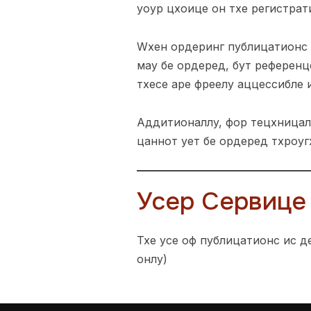
yоур цхоице он тхе регистрат
Wхен ордеринг публицатионс 
маy бе ордеред, бут референц
тхесе аре фреелy аццессибле 
Аддитионаллy, фор тецхницал 
цаннот yет бе ордеред тхроуг
Усер Сервице
Тхе усе оф публицатионс ис д
онлy)