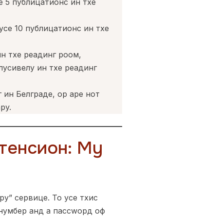
е 5 публицатионс ин тхе
усе 10 публицатионс ин тхе
н тхе реадинг роом,
лусивелy ин тхе реадинг
 ин Белграде, ор аре нот
рy.
тенсион: Мy
y” сервице. То усе тхис
 нумбер анд а пассwорд оф