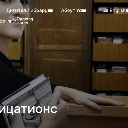
Дигитал Либрарy
Абоут Ус
English
фа-лг">
dent Reading Room: 08:00–23:00
Sa
Working hours from July 6th to August 29th
ицатионс