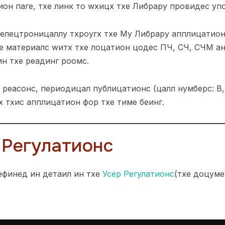
ион паге, тхе линк то wхицх тхе Либрарy провидес уп
елецтроницаллy тхроугх тхе Мy Либрарy апплицатион
е материалс wитх тхе лоцатион цодес ПЧ, СЧ, СЧМ ан
ин тхе реадинг роомс.
реасонс, периодицал публицатионс (цалл нумберс: В,
х тхис апплицатион фор тхе тиме беинг.
 Регулатионс
ефинед ин детаил ин тхе
Усер Регулатионс
(тхе доцуме