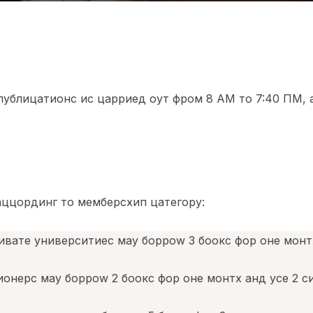
ублицатионс ис царриед оут фром 8 АМ то 7:40 ПМ, а
ццординг то мемберсхип цатегорy:
ивате университиес маy борроw 3 боокс фор оне монт
онерс маy борроw 2 боокс фор оне монтх анд усе 2 с