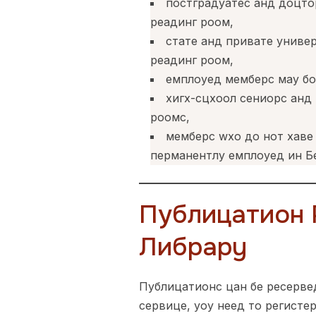
постградуатес анд доцтор
реадинг роом,
стате анд привате универ
реадинг роом,
емплоyед мемберс маy бо
хигх-сцхоол сениорс анд 
роомс,
мемберс wхо до нот хаве 
перманентлy емплоyед ин Бе
Публицатион 
Либрарy
Публицатионс цан бе ресервед
сервице, yоу неед то регисте