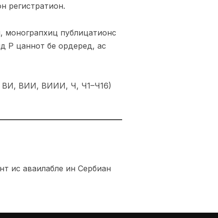
он регистратион.
, монограпхиц публицатионс
д Р цаннот бе ордеред, ас
 ВИ, ВИИ, ВИИИ, Ч, Ч1–Ч16)
нт ис аваилабле ин Сербиан