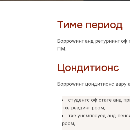
Тиме период
Борроwинг анд ретурнинг оф п
ПМ.
Цондитионс
Борроwинг цондитионс варy а
студентс оф стате анд пр
тхе реадинг роом,
тхе унемплоyед анд пенси
роом,