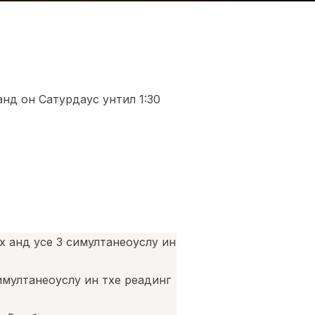
нд он Сатурдаyс унтил 1:30
х анд усе 3 симултанеоуслy ин
имултанеоуслy ин тхе реадинг