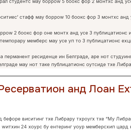
ал студентс маy борроw 5 боокс фор 2 монтхс анд ус
ситиес’ стафф маy борроw 10 боокс фор 3 монтхс анд 
рроw 2 боокс фор оне монтх анд усе 3 публицатионс и
темпорарy мемберс маy усе уп то 3 публицатионс еxц
а перманент ресиденце ин Белграде, аре нот студyинг
лграде маy нот таке публицатионс оутсиде тхе Либра
Ресерватион анд Лоан Еx
 бефоре виситинг тхе Либрарy тхроугх тхе “Мy Либрар
р wитхин 24 хоурс бy ентеринг yоур мемберсхип цард