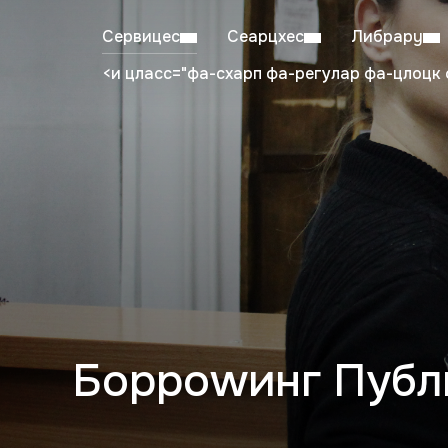
Сервицес
Сеарцхес
Либрарy
<и цласс="фа-схарп фа-регулар фа-цлоцк 
Mon–Fri: 08:00–20:00
Stu
Борроwинг Публ