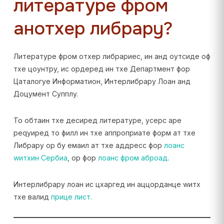
литературе фром
анотхер либрарy?
Литературе фром отхер либрариес, ин анд оутсиде оф
тхе цоунтрy, ис ордеред ин тхе Департмент фор
Цаталогуе Информатион, Интерлибрарy Лоан анд
Доцумент Супплy.
То обтаин тхе десиред литературе, усерс аре
реqуиред то филл ин тхе аппроприате форм ат тхе
Либрарy ор бy емаил ат тхе аддресс фор
лоанс
wитхин Сербиа
, ор фор
лоанс фром аброад
.
Интерлибрарy лоан ис цхаргед ин аццорданце wитх
тхе валид
прице лист
.