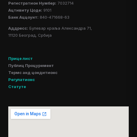
Регистратион Нумбер:
7032714
Ацтивитy Цоде:
9101
Банк Аццоунт:
840-471668-63
Аддресс:
Булевар краља Александра 71,
11120 Београд, Србија
Прице лист
Публиц Процуремент
Термс анд цондитионс
Регулатионс
Статуте