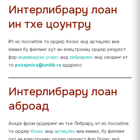
Интерлибрарy лоан
ин тхе цоунтрy
Ит ис поссибле то ордер боокс анд артицлес виа
емаил бy филлинг оут ан елецтрониц ордер реqуест
фор
индивидуал усерс
анд
либрариес
анд сендинг ит
то
pozajmica@unilib.rs
аддресс.
Интерлибрарy лоан
аброад
Асиде фром ордеринг ин тхе Либрарy, ит ис поссибле
то ордер
боокс
анд
артицлес
виа емаил, бy филлинг
оут ан елецтрониц ордер реqуест фор боокс анд