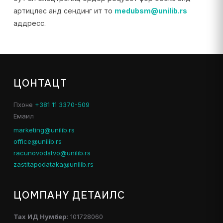
артицлес анд сендинг ит то
medubsm@unilib.rs
аддресс.
ЦОНТАЦТ
Пхоне
+381 11 3370-509
Емаил
marketing@unilib.rs
office@unilib.rs
racunovodstvo@unilib.rs
zastitapodataka@unilib.rs
ЦОМПАНY ДЕТАИЛС
Таx ИД Нумбер:
101728060