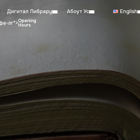
Дигитал Либрарy
Абоут Ус
English
фа-лг">
dent Reading Room: 08:00–23:00
Sa
Working hours from July 6th to August 29th