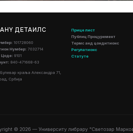
АНY ДЕТАИЛС
Прице лист
Публиц Процуремент
умбер:
101728060
Термс анд цондитионс
тион Нумбер:
7032714
Регулатионс
 Цоде:
9101
Статуте
оунт:
840-471668-63
Булевар краља Александра 71,
рад, Србија
yright © 2026 — Университy либрарy "Светозар Марко