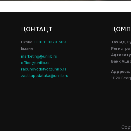
ЦОНТАЦТ
ЦОМП
Пхоне
+381 11 3370-509
Таx ИД Н
Емаил
Регистра
Ацтивитy
marketing@unilib.rs
Банк Ацц
office@unilib.rs
racunovodstvo@unilib.rs
Аддресс:
zastitapodataka@unilib.rs
11120 Беог
Cop