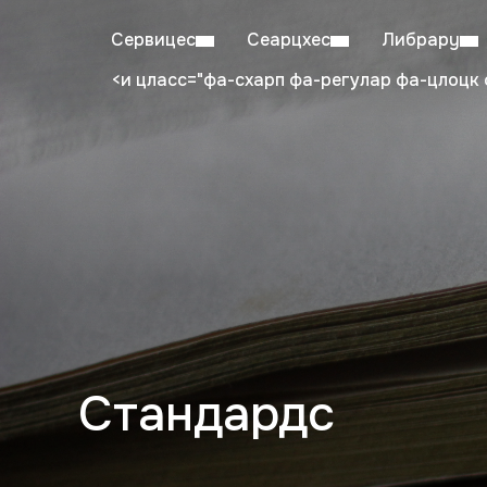
Сервицес
Сеарцхес
Либрарy
<и цласс="фа-схарп фа-регулар фа-цлоцк 
Mon–Fri: 08:00–20:00
Stu
Стандардс