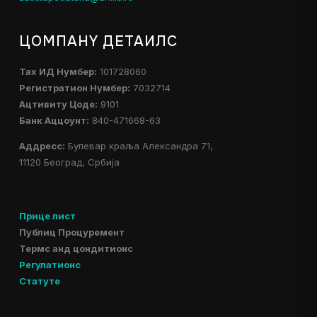
ЦОМПАНY ДЕТАИЛС
Таx ИД Нумбер:
101728060
Регистратион Нумбер:
7032714
Ацтивитy Цоде:
9101
Банк Аццоунт:
840-471668-63
Аддресс:
Булевар краља Александра 71,
11120 Београд, Србија
Прице лист
Публиц Процуремент
Термс анд цондитионс
Регулатионс
Статуте