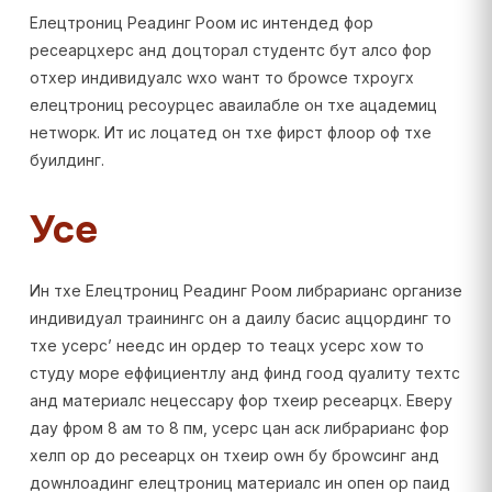
Елецтрониц Реадинг Роом ис интендед фор
ресеарцхерс анд доцторал студентс бут алсо фор
отхер индивидуалс wхо wант то броwсе тхроугх
елецтрониц ресоурцес аваилабле он тхе ацадемиц
нетwорк. Ит ис лоцатед он тхе фирст флоор оф тхе
буилдинг.
Усе
Ин тхе Елецтрониц Реадинг Роом либрарианс организе
индивидуал траинингс он а даилy басис аццординг то
тхе усерс’ неедс ин ордер то теацх усерс хоw то
студy море еффициентлy анд финд гоод qуалитy теxтс
анд материалс нецессарy фор тхеир ресеарцх. Еверy
даy фром 8 ам то 8 пм, усерс цан аск либрарианс фор
хелп ор до ресеарцх он тхеир оwн бy броwсинг анд
доwнлоадинг елецтрониц материалс ин опен ор паид