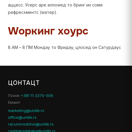
аццесс. Усерс аре аллоwед то бринг ин соме
рефресхментс (wатер).
Wоркинг хоурс
8 АМ – 8 ПМ Мондаy то Фридаy, цлосед он Сатурдаyс
ЦОНТАЦТ
Пхоне
+381 11 3370-509
Емаил
marketing@unilib.rs
office@unilib.rs
racunovodstvo@unilib.rs
zastitapodataka@unilib.rs