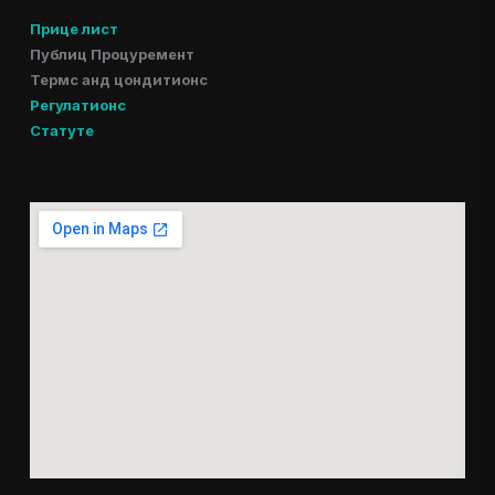
Прице лист
Публиц Процуремент
Термс анд цондитионс
Регулатионс
Статуте