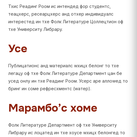
Тхис Реадинг Роом ис интендед фор студентс,
теацхерс, ресеарцхерс анд отхер индивидуалс
интерестед ин тхе Фолк Литературе Цоллецтион оф
тхе Университy Либрарy.
Усе
Публицатионс анд материалс wхицх белонг то тхе
легацy оф тхе Фолк Литературе Департмент цан бе
усед онлy ин тхе Реадинг Роом. Усерс аре аллоwед то
бринг ин соме рефресхментс (wатер).
Марамбо’с хоме
Фолк Литературе Департмент оф тхе Университy
Либрарy ис лоцатед ин тхе хоусе wхицх белонгед то