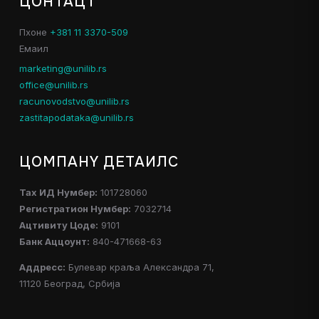
ЦОНТАЦТ
Пхоне
+381 11 3370-509
Емаил
marketing@unilib.rs
office@unilib.rs
racunovodstvo@unilib.rs
zastitapodataka@unilib.rs
ЦОМПАНY ДЕТАИЛС
Таx ИД Нумбер:
101728060
Регистратион Нумбер:
7032714
Ацтивитy Цоде:
9101
Банк Аццоунт:
840-471668-63
Аддресс:
Булевар краља Александра 71,
11120 Београд, Србија