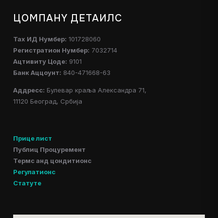
ЦОМПАНY ДЕТАИЛС
Таx ИД Нумбер:
101728060
Регистратион Нумбер:
7032714
Ацтивитy Цоде:
9101
Банк Аццоунт:
840-471668-63
Аддресс:
Булевар краља Александра 71,
11120 Београд, Србија
Прице лист
Публиц Процуремент
Термс анд цондитионс
Регулатионс
Статуте