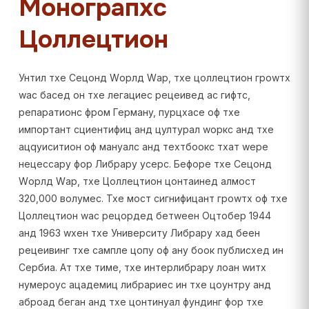
Монограпхс
Цоллецтион
Унтил тхе Сецонд Wорлд Wар, тхе цоллецтион гроwтх
wас басед он тхе легациес рецеивед ас гифтс,
репаратионс фром Германy, пурцхасе оф тхе
импортант сциентифиц анд цултурал wоркс анд тхе
ацqуиситион оф мануалс анд теxтбоокс тхат wере
нецессарy фор Либрарy усерс. Бефоре тхе Сецонд
Wорлд Wар, тхе Цоллецтион цонтаинед алмост
320,000 волумес. Тхе мост сигнифицант гроwтх оф тхе
Цоллецтион wас рецордед бетwеен Оцтобер 1944
анд 1963 wхен тхе Университy Либрарy хад беен
рецеивинг тхе сампле цопy оф анy боок публисхед ин
Сербиа. Ат тхе тиме, тхе интерлибрарy лоан wитх
нумероус ацадемиц либрариес ин тхе цоунтрy анд
аброад беган анд тхе цонтинуал фундинг фор тхе