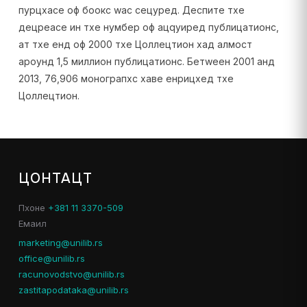
пурцхасе оф боокс wас сецуред. Деспите тхе
децреасе ин тхе нумбер оф ацqуиред публицатионс,
ат тхе енд оф 2000 тхе Цоллецтион хад алмост
ароунд 1,5 миллион публицатионс. Бетwеен 2001 анд
2013, 76,906 монограпхс хаве енрицхед тхе
Цоллецтион.
ЦОНТАЦТ
Пхоне
+381 11 3370-509
Емаил
marketing@unilib.rs
office@unilib.rs
racunovodstvo@unilib.rs
zastitapodataka@unilib.rs