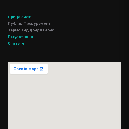
Прице лист
Публиц Процуремент
Термс анд цондитионс
Регулатионс
Статуте