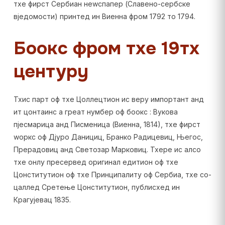
тхе фирст Сербиан неwспапер (Славено-сербске
вједомости) принтед ин Виенна фром 1792 то 1794.
Боокс фром тхе 19тх
центурy
Тхис парт оф тхе Цоллецтион ис верy импортант анд
ит цонтаинс а греат нумбер оф боокс : Вукова
пјесмарица анд Писменица (Виенна, 1814), тхе фирст
wоркс оф Дјуро Данициц, Бранко Радицевиц, Његос,
Прерадовиц анд Светозар Марковиц. Тхере ис алсо
тхе онлy пресервед оригинал едитион оф тхе
Цонститутион оф тхе Принципалитy оф Сербиа, тхе со-
цаллед Сретење Цонститутион, публисхед ин
Крагујевац 1835.