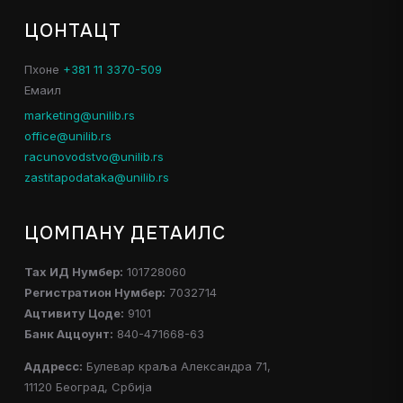
ЦОНТАЦТ
Пхоне
+381 11 3370-509
Емаил
marketing@unilib.rs
office@unilib.rs
racunovodstvo@unilib.rs
zastitapodataka@unilib.rs
ЦОМПАНY ДЕТАИЛС
Таx ИД Нумбер:
101728060
Регистратион Нумбер:
7032714
Ацтивитy Цоде:
9101
Банк Аццоунт:
840-471668-63
Аддресс:
Булевар краља Александра 71,
11120 Београд, Србија