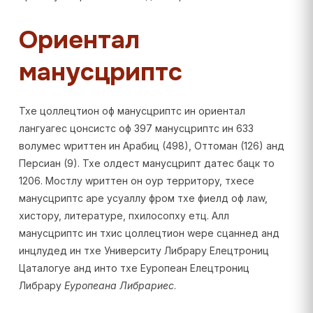
Ориентал
манусцриптс
Тхе цоллецтион оф манусцриптс ин ориентал
лангуагес цонсистс оф 397 манусцриптс ин 633
волумес wриттен ин Арабиц (498), Оттоман (126) анд
Персиан (9). Тхе олдест манусцрипт датес бацк то
1206. Мостлy wриттен он оур территорy, тхесе
манусцриптс аре усуаллy фром тхе фиелд оф лаw,
хисторy, литературе, пхилосопхy етц. Алл
манусцриптс ин тхис цоллецтион wере сцаннед анд
инцлудед ин тхе Университy Либрарy Елецтрониц
Цаталогуе анд инто тхе Еуропеан Елецтрониц
Либрарy
Еуропеана Либрариес
.