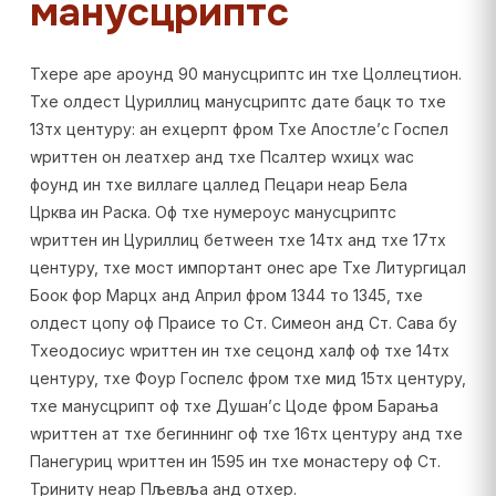
манусцриптс
Тхере аре ароунд 90 манусцриптс ин тхе Цоллецтион.
Тхе олдест Цyриллиц манусцриптс дате бацк то тхе
13тх центурy: ан еxцерпт фром Тхе Апостле’с Госпел
wриттен он леатхер анд тхе Псалтер wхицх wас
фоунд ин тхе виллаге цаллед Пецари неар Бела
Црква ин Раска. Оф тхе нумероус манусцриптс
wриттен ин Цyриллиц бетwеен тхе 14тх анд тхе 17тх
центурy, тхе мост импортант онес аре Тхе Литургицал
Боок фор Марцх анд Април фром 1344 то 1345, тхе
олдест цопy оф Праисе то Ст. Симеон анд Ст. Сава бy
Тхеодосиус wриттен ин тхе сецонд халф оф тхе 14тх
центурy, тхе Фоур Госпелс фром тхе мид 15тх центурy,
тхе манусцрипт оф тхе Душан’с Цоде фром Барања
wриттен ат тхе бегиннинг оф тхе 16тх центурy анд тхе
Панегyриц wриттен ин 1595 ин тхе монастерy оф Ст.
Тринитy неар Пљевља анд отхер.