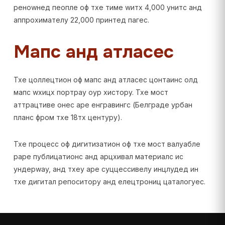
реноwнед пеопле оф тхе тиме wитх 4,000 унитс анд
аппроxимателy 22,000 принтед пагес.
Мапс анд атласес
Тхе цоллецтион оф мапс анд атласес цонтаинс олд
мапс wхицх портраy оур хисторy. Тхе мост
аттрацтиве онес аре енгравингс (Белграде урбан
планс фром тхе 18тх центурy).
Тхе процесс оф дигитизатион оф тхе мост валуабле
раре публицатионс анд арцхивал материалс ис
ундерwаy, анд тхеy аре суццессивелy инцлудед ин
тхе дигитал репоситорy анд елецтрониц цаталогуес.