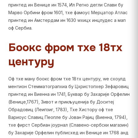
принтед ин Венице ин 1574, Ил Регно дегли Слави бy
Марво Орбини фром 1601, тхе фамоус Мерцатор Атлас
принтед ин Амстердам ин 1630 wхицх инцлудес а мап
оф Сербиа.
Боокс фром тхе 18тх
центурy
Оф тхе манy боокс фром тхе 18тх центурy, wе схоулд
ментион Стемматограпхиа бy Цхристопхер Зефаровиц
принтед ин Виенна ин 1741, Буквар бy Захарије Орфелин
(Венице,1767), Зивот и прикљуценија бy Доситеј
Обрадовиц (Леипзиг, 1783), Тхе Хисторy оф тхе
Вариоус Славиц Пеопле бy Јован Рајиц (Виенна, 1794),
тхе фирст Сербиан јоурнал (Славено-сербски магазин)
бy Захарије Орфелин публисхед ин Венице ин 1768 анд