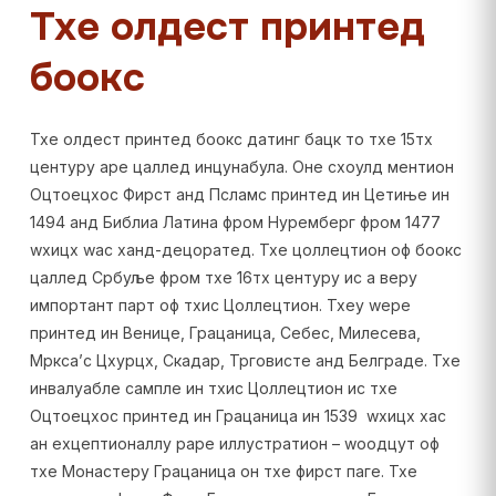
Тхе олдест принтед
боокс
Тхе олдест принтед боокс датинг бацк то тхе 15тх
центурy аре цаллед инцунабула. Оне схоулд ментион
Оцтоецхос Фирст анд Псламс принтед ин Цетиње ин
1494 анд Библиа Латина фром Нуремберг фром 1477
wхицх wас ханд-децоратед. Тхе цоллецтион оф боокс
цаллед Србуље фром тхе 16тх центурy ис а верy
импортант парт оф тхис Цоллецтион. Тхеy wере
принтед ин Венице, Грацаница, Себес, Милесева,
Мркса’с Цхурцх, Скадар, Трговисте анд Белграде. Тхе
инвалуабле сампле ин тхис Цоллецтион ис тхе
Оцтоецхос принтед ин Грацаница ин 1539 wхицх хас
ан еxцептионаллy раре иллустратион – wоодцут оф
тхе Монастерy Грацаница он тхе фирст паге. Тхе