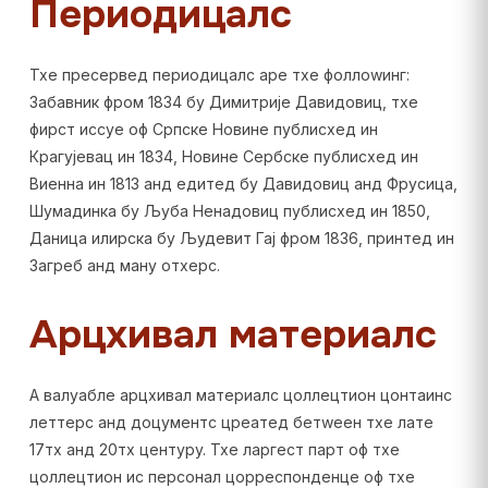
Периодицалс
Тхе пресервед периодицалс аре тхе фоллоwинг:
Забавник фром 1834 бy Димитрије Давидовиц, тхе
фирст иссуе оф Српске Новине публисхед ин
Крагујевац ин 1834, Новине Сербске публисхед ин
Виенна ин 1813 анд едитед бy Давидовиц анд Фрусица,
Шумадинка бy Љуба Ненадовиц публисхед ин 1850,
Даница илирска бy Људевит Гај фром 1836, принтед ин
Загреб анд манy отхерс.
Арцхивал материалс
А валуабле арцхивал материалс цоллецтион цонтаинс
леттерс анд доцументс цреатед бетwеен тхе лате
17тх анд 20тх центурy. Тхе ларгест парт оф тхе
цоллецтион ис персонал цорреспонденце оф тхе