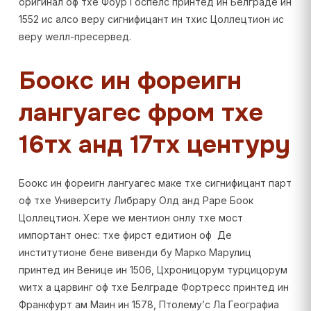
оригинал оф тхе Фоур Госпелс принтед ин Белграде ин
1552 ис алсо верy сигнифицант ин тхис Цоллецтион ис
верy wелл-пресервед.
Боокс ин фореигн
лангуагес фром тхе
16тх анд 17тх центурy
Боокс ин фореигн лангуагес маке тхе сигнифицант парт
оф тхе Университy Либрарy Олд анд Раре Боок
Цоллецтион. Хере wе ментион онлy тхе мост
импортант онес: тхе фирст едитион оф Де
институтионе бене вивенди бy Марко Марулиц
принтед ин Венице ин 1506, Цхроницорум турцицорум
wитх а царвинг оф тхе Белграде Фортресс принтед ин
Франкфурт ам Маин ин 1578, Птолемy’с Ла Географиа