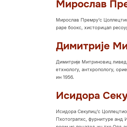
Мирослав Пр
Мирослав Премру’с Цоллецтио
раре боокс, хисторицал ресо
Димитрије М
Димитрије Митриновиц ливед 
етхнологy, антхропологy, ори
ин 1956.
Исидора Сек
Исидора Секулиц’с Цоллецтио
Пхотограпхс, фурнитуре анд И
роом ис лоцатед ин тхе Олд 