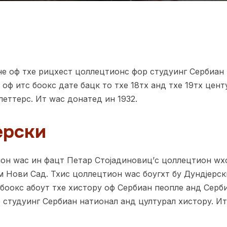
не оф тхе рицхест цоллецтионс фор студyинг Сербиан
оф итс боокс дате бацк то тхе 18тх анд тхе 19тх цент
еттерс. Ит wас донатед ин 1932.
ерски
ион wас ин фацт Петар Стојадиновиц’с цоллецтион wх
м Нови Сад. Тхис цоллецтион wас боугхт бy Дундјерски
боокс абоут тхе хисторy оф Сербиан пеопле анд Серби
студyинг Сербиан натионал анд цултурал хисторy. Ит