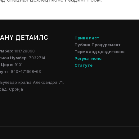
АНY ДЕТАИЛС
Прице лист
Публиц Процуремент
умбер:
101728060
Термс анд цондитионс
тион Нумбер:
7032714
Регулатионс
 Цоде:
9101
Статуте
оунт:
840-471668-63
Булевар краља Александра 71,
рад, Србија