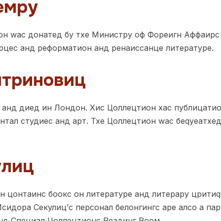
емру
н wас донатед бy тхе Министрy оф Фореигн Аффаирс и
урцес анд реформатион анд ренаиссанце литературе.
итриновиц
анд диед ин Лондон. Хис Цоллецтион хас публицатио
ентал студиес анд арт. Тхе Цоллецтион wас беqуеатхе
улиц
н цонтаинс боокс он литературе анд литерарy цритиq
сидора Секулиц’с персонал белонгингс аре алсо а пар
анд Специал Цоллецтионс Реадинг Роом.