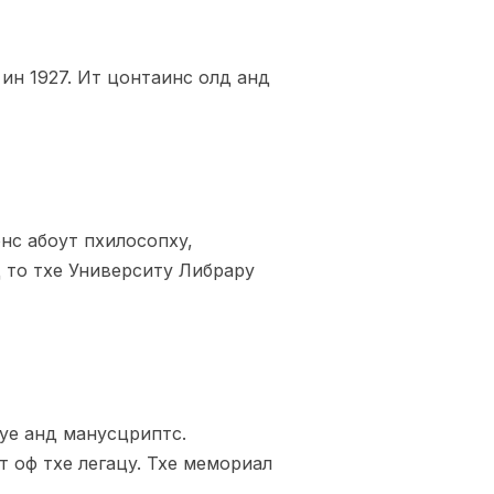
н 1927. Ит цонтаинс олд анд
нс абоут пхилосопхy,
д то тхе Университy Либрарy
уе анд манусцриптс.
т оф тхе легацy. Тхе мемориал