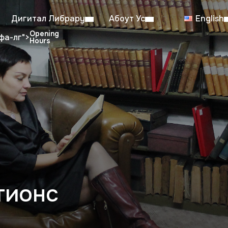
Дигитал Либрарy
Абоут Ус
English
фа-лг">
dent Reading Room: 08:00–23:00
Sa
Working hours from July 6th to August 29th
тионс