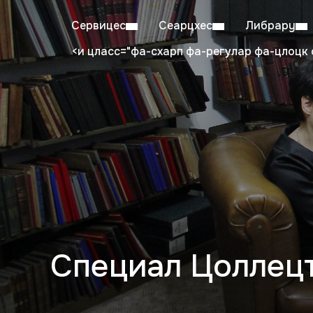
Сервицес
Сеарцхес
Либрарy
<и цласс="фа-схарп фа-регулар фа-цлоцк 
Mon–Fri: 08:00–20:00
Stu
Специал Цоллец