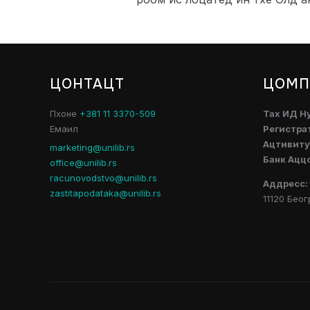
ЦОНТАЦТ
ЦОМП
Пхоне
+381 11 3370-509
Таx ИД Н
Емаил
Регистра
Ацтивитy
marketing@unilib.rs
Банк Ацц
office@unilib.rs
racunovodstvo@unilib.rs
Аддресс:
zastitapodataka@unilib.rs
11120 Беог