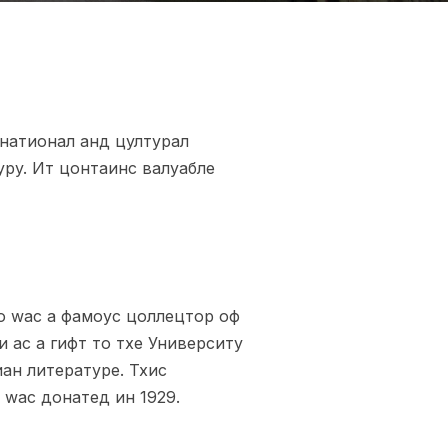
 натионал анд цултурал
урy. Ит цонтаинс валуабле
о wас а фамоус цоллецтор оф
 ас а гифт то тхе Университy
ан литературе. Тхис
 wас донатед ин 1929.