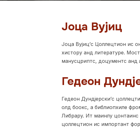
Јоца Вујиц
Јоца Вујиц’с Цоллецтион ис о
хисторy анд литературе. Мост 
манусцриптс, доцументс анд л
Гедеон Дундј
Гедеон Дундјерски’с цоллецт
олд боокс, а библиопхиле фро
Либрарy. Ит маинлy цонтаинс 
цоллецтион ис импортант фор 