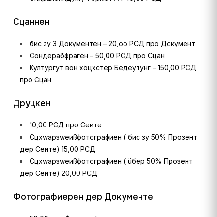
Сцаннен
бис зу 3 Документен – 20,оо РСД про Документ
Сондерабфраген – 50,00 РСД про Сцан
Култургут вон хöцхстер Бедеутунг – 150,00 РСД
про Сцан
Друцкен
10,00 РСД про Сеите
Сцхwарзwеиßфотографиен ( бис зу 50% Прозент
дер Сеите) 15,00 РСД
Сцхwарзwеиßфотографиен ( üбер 50% Прозент
дер Сеите) 20,00 РСД
Фотографиерен дер Документе