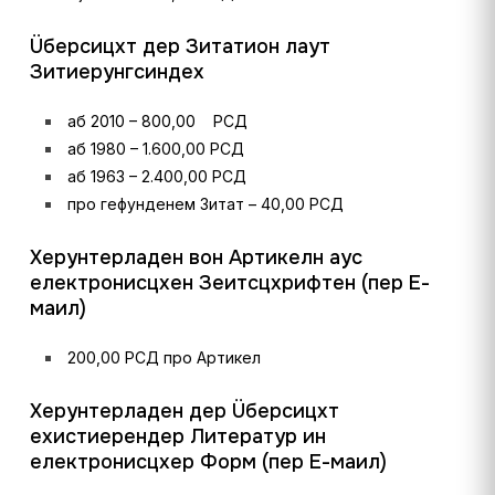
Üберсицхт дер Зитатион лаут
Зитиерунгсиндеx
аб 2010 – 800,00 РСД
аб 1980 – 1.600,00 РСД
аб 1963 – 2.400,00 РСД
про гефунденем Зитат – 40,00 РСД
Херунтерладен вон Артикелн аус
електронисцхен Зеитсцхрифтен (пер Е-
маил)
200,00 РСД про Артикел
Херунтерладен дер Üберсицхт
еxистиерендер Литератур ин
електронисцхер Форм (пер Е-маил)