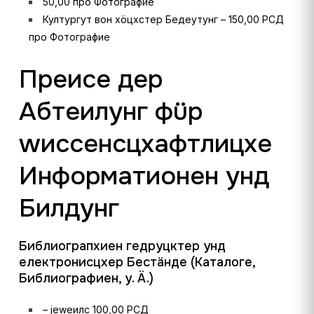
50,00 про Фотографие
Култургут вон хöцхстер Бедеутунг – 150,00 РСД
про Фотографие
Преисе дер
Абтеилунг фüр
wиссенсцхафтлицхе
Информатионен унд
Билдунг
Библиограпхиен гедруцктер унд
електронисцхер Бестäнде (Каталоге,
Библиографиен, у. Ä.)
– јеwеилс 100,00 РСД