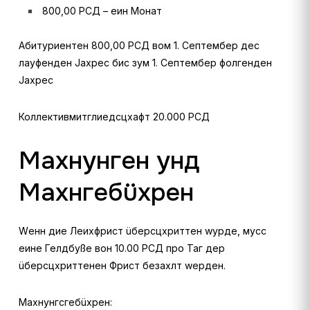
800,00 РСД – еин Монат
Абитуриентен 800,00 РСД вом 1. Септембер дес
лауфенден Јахрес бис зум 1. Септембер фолгенден
Јахрес
Коллективмитглиедсцхафт 20.000 РСД
Махнунген унд
Махнгебüхрен
Wенн дие Леихфрист üберсцхриттен wурде, мусс
еине Гелдбуßе вон 10.00 РСД про Таг дер
üберсцхриттенен Фрист безахлт wерден.
Махнунгсгебüхрен: