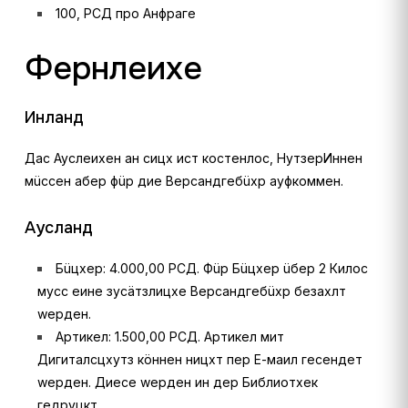
100, РСД про Анфраге
Фернлеихе
Инланд
Дас Ауслеихен ан сицх ист костенлос, НутзерИннен
мüссен абер фüр дие Версандгебüхр ауфкоммен.
Аусланд
Бüцхер: 4.000,00 РСД. Фüр Бüцхер üбер 2 Килос
мусс еине зусäтзлицхе Версандгебüхр безахлт
wерден.
Артикел: 1.500,00 РСД. Артикел мит
Дигиталсцхутз кöннен ницхт пер Е-маил гесендет
wерден. Диесе wерден ин дер Библиотхек
гедруцкт.