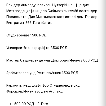
Беи дер Анмелдунг захлен НутзерИннен фüр дие
Митглиедсцхафт ин дер Библиотхек гемäß фолгендер
Преислисте. Дие Митглиедсцхафт ист аб дем Таг дер
Еинтрагунг 365 Таге гüлтиг.
Студиеренде 1.500 РСД
Университäтслехркрäфте 2.500 РСД
Мастер Студиеренде унд ДокторантИннен 2.000 РСД
Арбеитслосе унд РентнерИннен 1.500 РСД
Курзмитглиедсцхафт фüр Студиеренде унд
ФорсцхерИннен аус дем Аусланд:
500,00 РСД – 3 Таге