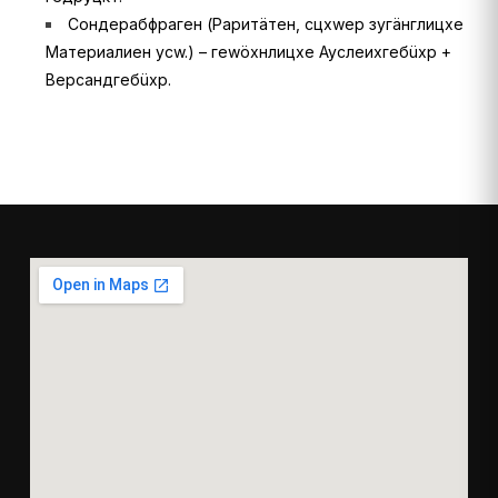
Сондерабфраген (Раритäтен, сцхwер зугäнглицхе
Материалиен усw.) – геwöхнлицхе Ауслеихгебüхр +
Версандгебüхр.