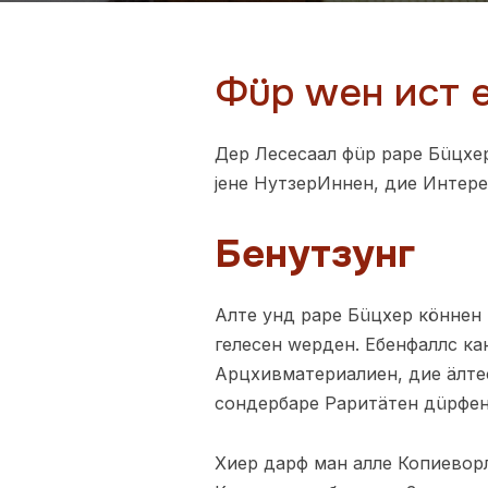
Фüр wен ист 
Дер Лесесаал фüр раре Бüцхе
јене НутзерИннен, дие Интере
Бенутзунг
Алте унд раре Бüцхер кöннен 
гелесен wерден. Ебенфаллс к
Арцхивматериалиен, дие äлтес
сондербаре Раритäтен дüрфен
Хиер дарф ман алле Копиеворл