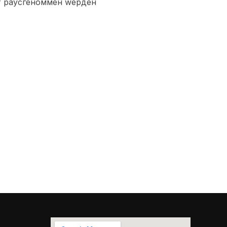
хт раусгеноммен wерден