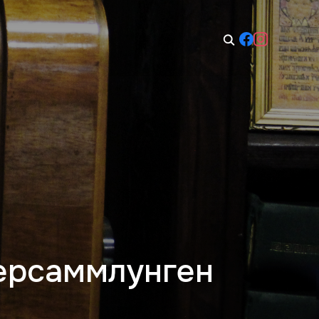
00–14:00
So: Geschlossen
дерсаммлунген