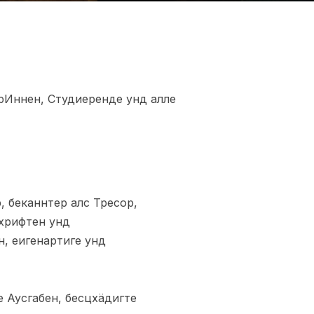
рИннен, Студиеренде унд алле
, беканнтер алс Тресор,
цхрифтен унд
, еигенартиге унд
 Аусгабен, бесцхäдигте