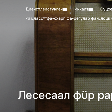
Диенстлеистунген
Инхалт
Суцх
<и цласс="фа-схарп фа-регулар фа-цлоцк 
Mo–Fr: 08:00–20:00
Stud
Лесесаал фüр ра