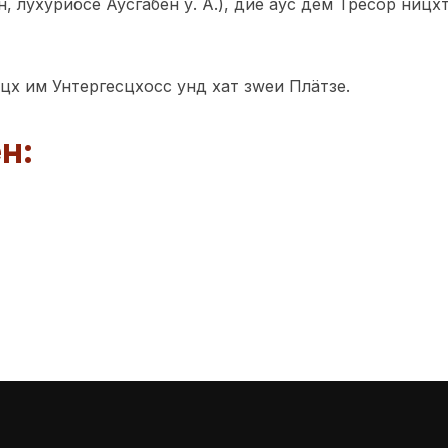
н, луxуриöсе Аусгабен у. Ä.), дие аус дем Тресор ниц
цх им Унтергесцхосс унд хат зwеи Плäтзе.
н: