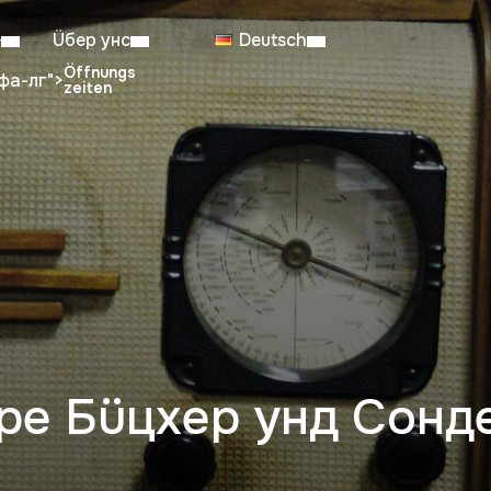
е
Üбер унс
Deutsch
фа-лг">
entenlesesaal: 08:00–23:00
Sa: 08:
Arbeitszeiten vom 6. Juli bis zum 29. August
ре Бüцхер унд Сон