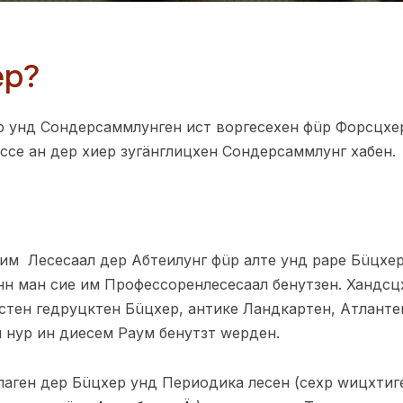
ер?
р унд Сондерсаммлунген ист воргесехен фüр Форсцхе
ссе ан дер хиер зугäнглицхен Сондерсаммлунг хабен.
им Лесесаал дер Абтеилунг фüр алте унд раре Бüцхер
анн ман сие им Профессоренлесесаал бенутзен. Хандс
тен гедруцктен Бüцхер, антике Ландкартен, Атлантен
 нур ин диесем Раум бенутзт wерден.
аген дер Бüцхер унд Периодика лесен (сехр wицхтиге