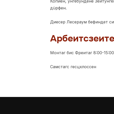
Копиен, унгебундене Зеитунге
дüрфен.
Диесер Лесераум бефиндет си
Арбеитсзеите
Монтаг бис Фреитаг 8:00-15:00
Самстагс гесцхлоссен