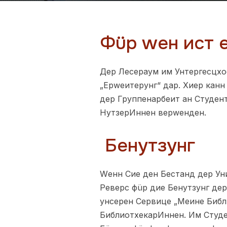
Фüр wен ист 
Дер Лесераум им Унтергесцхо
„Ерwеитерунг“ дар. Хиер канн
дер Группенарбеит ан Студен
НутзерИннен верwенден.
Бенутзунг
Wенн Сие ден Бестанд дер Ун
Реверс фüр дие Бенутзунг де
унсерен Сервице „Меине Библ
БиблиотхекарИннен. Им Студе