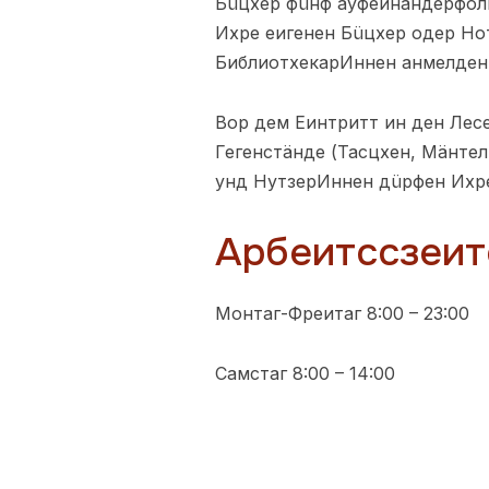
Бüцхер фüнф ауфеинандерфолг
Ихре еигенен Бüцхер одер Но
БиблиотхекарИннен анмелден
Вор дем Еинтритт ин ден Лес
Гегенстäнде (Тасцхен, Мäнтел
унд НутзерИннен дüрфен Ихре
Арбеитссзеит
Монтаг-Фреитаг 8:00 – 23:00
Самстаг 8:00 – 14:00