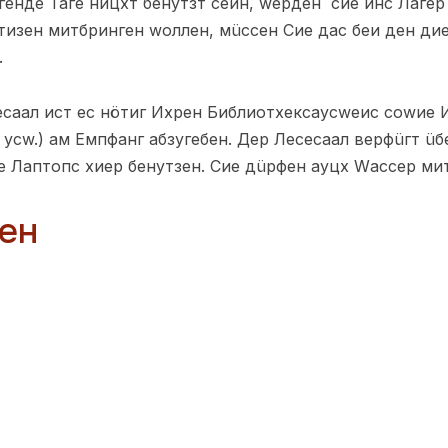
енде Таге ницхт бенутзт сеин, wерден сие инс Лагер
тизен митбринген wоллен, мüссен Сие дас беи ден ди
.
есаал ист ес нöтиг Ихрен Библиотхексаусwеис соwие 
 усw.) ам Емпфанг абзугебен. Дер Лесесаал верфüгт ü
 Лаптопс хиер бенутзен. Сие дüрфен ауцх Wассер ми
ен