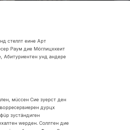
нд стеллт еине Арт
есер Раум дие Мöглицхкеит
е, Абитуриентен унд андере
лен, мüссен Сие зуерст ден
е ворресервиерен дурцх
афüр зустäндиген
ехалтен wерден. Соллтен дие