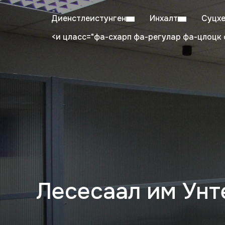
Диенстлеистунген
Инхалт
Суцх
<и цласс="фа-схарп фа-регулар фа-цлоцк 
Mo–Fr: 08:00–20:00
Stud
Лесесаал им Унт