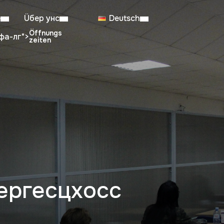
е
Üбер унс
Deutsch
фа-лг">
entenlesesaal: 08:00–23:00
Sa: 08:
Arbeitszeiten vom 6. Juli bis zum 29. August
ергесцхосс