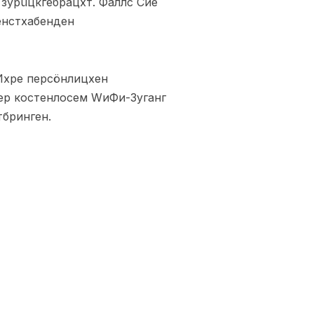
 зурüцкгебрацхт. Фаллс Сие
енстхабенден
Ихре персöнлицхен
бер костенлосем WиФи-Зуганг
тбринген.