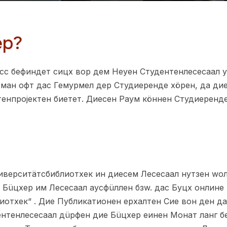
ер?
сс бефиндет сицх вор дем Неуен Студентенлесесаал у
 ман офт дас Гемурмел дер Студиеренде хöрен, да ди
тенпројектен биетет. Диесен Раум кöннен Студиеренд
иверситäтсбиблиотхек ин диесем Лесесаал нутзен wол
р Бüцхер им Лесесаал аусфüллен бзw. дас Буцх онлин
иотхек“ . Дие Публикатионен ерхалтен Сие вон ден д
нтенлесесаал дüрфен дие Бüцхер еинен Монат ланг б