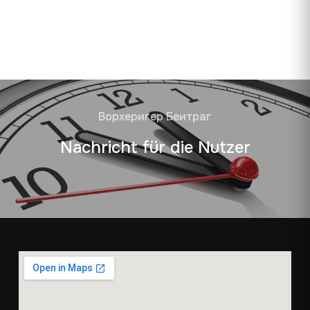
Ворхеригер Беитраг
Nachricht für die Nutzer