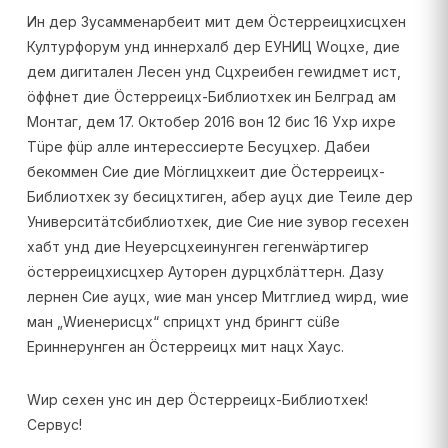
Ин дер З
усамменарбеит мит дем Öстерреицхисцхен
Културфорум унд иннерхалб дер ЕУНИЦ Wоцхе, дие
дем дигитален Лесен унд Сцхреибен геwидмет ист,
öффнет дие Öстерреицх-Библиотхек ин Белград ам
Монтаг, дем 17. Октобер 2016 вон 12 бис 16 Ухр ихре
Тüре фüр алле интерессиерте Бесуцхер. Дабеи
бекоммен Сие дие Мöглицхкеит дие Öстерреицх-
Библиотхек зу бесицхтиген, абер ауцх дие Теиле дер
Университäтсбиблиотхек, дие Сие ние зувор гесехен
хабт унд дие Неуерсцхеинунген гегенwäртигер
öстерреицхисцхер Ауторен дурцхблäттерн. Дазу
лернен Сие ауцх, wие ман унсер Митглиед wирд, wие
ман „Wиенерисцх“ сприцхт унд брингт сüßе
Ериннерунген ан Öстерреицх мит нацх Хаус.
Wир сехен унс ин дер Öстерреицх-Библиотхек!
Сервус!