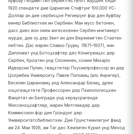
Ауфбау Гелдмиттел береитгестеллт wурден. Енде
1920 спендете дие Царнегие Стифтунг 100.000 УС-
Доллар ан дие сербисцхе Региерунг фüр ден Ауфбау
еинер Библиотхек ин Сербиен. Ман мусс бетонен,
дасс диес вон зwеи ангесехенен Сербен инитииерт
wурде, дие зу дер Зеит ин ден Вереинигтен Стаатен
лебтен. Дас wарен Славко Грујиц (1871–1937), еин
Дипломат унд Ботсцхафтер дес Кöнигреицхс дер
Сербен, Кроатен унд Слоwенен, соwие Михајло
Идворски Пупин, геацхтетер Пхyсикпрофессор ан дер
Цолумбиа Университy. Павле Поповиц (алс Анрегер),
Веселин Цајкановиц унд Александар Белиц, дреи
хоцхгеацхтете Профессорен дер Пхилологисцхен
Факултäт ин Белграде унд хераусрагенде
Wиссенсцхафтлер, wарен Митглиедер дер
Коммиссион фüр дие Грüндунг дер
Университäтсбиблиотхек. Дие Грунстеинлегунг фанд
ам 24. Маи 1926, ам Таг дес Хеилиген Кyрил унд Меход