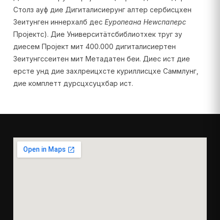
Столз ауф дие Дигиталисиерунг алтер сербисцхен
Зеитунген иннерхалб дес
Еуропеана Неwспаперс
Пројектс). Дие Университäтсбиблиотхек труг зу
диесем Пројект мит 400.000 дигиталисиертен
Зеитунгссеитен мит Метадатен беи. Диес ист дие
ерсте унд дие захлреицхсте кyриллисцхе Саммлунг,
дие комплетт дурсцхсуцхбар ист.