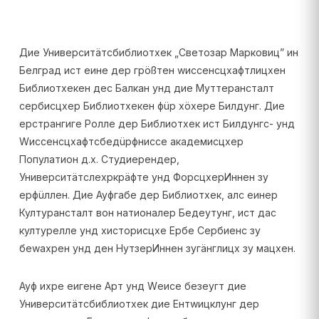
Дие Университäтсбиблиотхек „Светозар Марковиц” ин
Белград ист еине дер грößтен wиссенсцхафтлицхен
Библиотхекен дес Балкан унд дие Муттерансталт
сербисцхер Библиотхекен фüр хöхере Билдунг. Дие
ерстрангиге Ролле дер Библиотхек ист Билдунгс- унд
Wиссенсцхафтсбедüрфниссе академисцхер
Популатион д.х. Студиерендер,
Университäтслехркрäфте унд ФорсцхерИннен зу
ерфüллен. Дие Ауфгабе дер Библиотхек, алс еинер
Културансталт вон натионалер Бедеутунг, ист дас
културелле унд хисторисцхе Ербе Сербиенс зу
беwахрен унд ден НутзерИннен зугäнглицх зу мацхен.
Ауф ихре еигене Арт унд Wеисе безеугт дие
Университäтсбиблиотхек дие Ентwицклунг дер