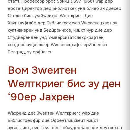
статт. Профессор Урос Ѕониц (1897–1968) wар дер
ерсте Директор дер Библиотхек унд блиеб ан диесер
Стелле бис зум Зwеитен Wелткриег. Дие
Хауптауфгабе дер Библиотхек wар Wиссенсцхафт зу
култивиерен унд Бедüрфниссе, ницхт нур дие дер
Студиеренден унд Университäтслехркрäфтен,
сондерн ауцх аллер WиссенсцхафтлерИннен ин
Белград, зу ерфüллен.
Вом Зwеитен
Wелткриег бис зу ден
‘90ер Јахрен
Wäхренд дес Зwеитен Wелткриегс wар дие
Библиотхек фüр дие Öффентлицхкеит ницхт
зугäнглицх, еин Теил дес Гебäудес wар вом деутсцхен