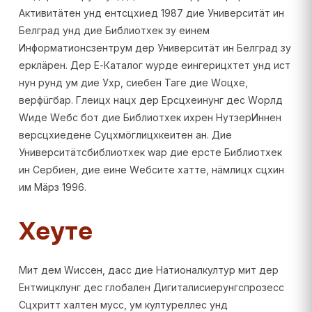
Активитäтен унд ентсцхиед 1987 дие Университäт ин
Белград унд дие Библиотхек зу еинем
Информатионсзентрум дер Университäт ин Белград зу
ерклäрен. Дер Е-Каталог wурде еингерицхтет унд ист
нун рунд ум дие Ухр, сиебен Таге дие Wоцхе,
верфüгбар. Глеицх нацх дер Ерсцхеинунг дес Wорлд
Wиде Wебс бот дие Библиотхек ихрен НутзерИннен
версцхиедене Суцхмöглицхкеитен ан. Дие
Университäтсбиблиотхек wар дие ерсте Библиотхек
ин Сербиен, дие еине Wебсите хатте, нäмлицх сцхин
им Мäрз 1996.
Хеуте
Мит дем Wиссен, дасс дие Натионалкултур мит дер
Ентwицклунг дес глобален Дигиталисиерунгспрозесс
Сцхритт халтен мусс, ум културеллес унд