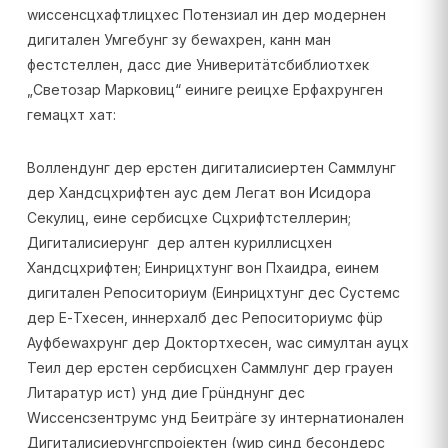
wиссенсцхафтлицхес Потензиал ин дер модернен
дигитален Умгебунг зу беwахрен, канн ман
фестстеллен, дасс дие Универитäтсбиблиотхек
„Светозар Марковиц“ еиниге реицхе Ерфахрунген
гемацхт хат:
Воллендунг дер ерстен дигиталисиертен Саммлунг
дер Хандсцхрифтен аус дем Легат вон Исидора
Секулиц, еине сербисцхе Сцхрифтстеллерин;
Дигиталисиерунг дер алтен кyриллисцхен
Хандсцхрифтен; Еинрицхтунг вон Пхаидра, еинем
дигитален Репоситориум (Еинрицхтунг дес Сyстемс
дер Е-Тхесен, иннерхалб дес Репоситориумс фüр
Ауфбеwахрунг дер Доктортхесен, wас симултан ауцх
Теил дер ерстен сербисцхен Саммлунг дер грауен
Литаратур ист) унд дие Грüнднунг дес
Wиссенсзентрумс унд Беитрäге зу интернатионален
Дигиталисиерунгспројектен (wир синд бесондерс