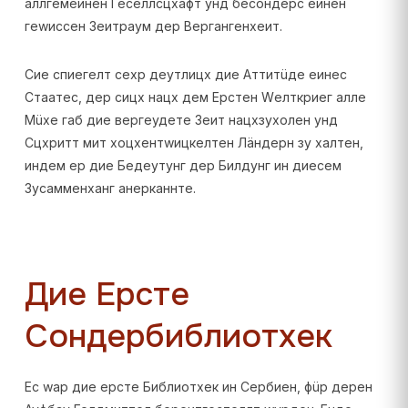
аллгемеинен Геселлсцхафт унд бесондерс еинен
геwиссен Зеитраум дер Вергангенхеит.
Сие спиегелт сехр деутлицх дие Аттитüде еинес
Стаатес, дер сицх нацх дем Ерстен Wелткриег алле
Мüхе габ дие вергеудете Зеит нацхзухолен унд
Сцхритт мит хоцхентwицкелтен Лäндерн зу халтен,
индем ер дие Бедеутунг дер Билдунг ин диесем
Зусамменханг анерканнте.
Дие Ерсте
Сондербиблиотхек
Ес wар дие ерсте Библиотхек ин Сербиен, фüр дерен