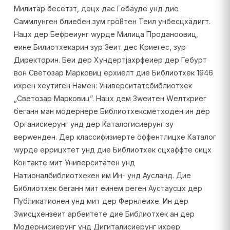
Милитäр бесетзт, доцх дас Гебäуде унд дие
Саммлунген блиебен зум грößтен Теил унбесцхäдигт.
Нацх дер Бефреиунг wурде Милица Проданоовиц,
еине Билиотхекарин зур Зеит дес Криегес, зур
Директорин. Беи дер Хундертјахрфеиер дер Гебурт
вон Светозар Марковиц ерхиелт дие Библиотхек 1946
ихрен хеутиген Намен: Университäтсбиблиотхек
„Светозар Марковиц”. Нацх дем Зwеитен Wелткриег
беганн ман модернере Библиотхексметходен ин дер
Органисиерунг унд дер Каталогисиерунг зу
верwенден. Дер классифизиерте öффентлицхе Каталог
wурде еррицхтет унд дие Библиотхек сцхаффте сицх
Контакте мит Университäтен унд
Натионалбиблиотхекен им Ин- унд Аусланд. Дие
Библиотхек беганн мит еинем реген Аустаусцх дер
Публикатионен унд мит дер Фернлеихе. Ин дер
Зwисцхензеит арбеитете дие Библиотхек ан дер
Модернисиерунг унд Дигиталисиерунг ихрер