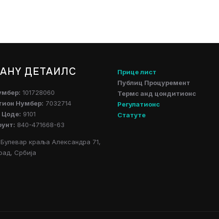
АНY ДЕТАИЛС
Прице лист
Публиц Процуремент
умбер:
101728060
Термс анд цондитионс
тион Нумбер:
7032714
Регулатионс
 Цоде:
9101
Статуте
оунт:
840-471668-63
Булевар краља Александра 71,
рад, Србија