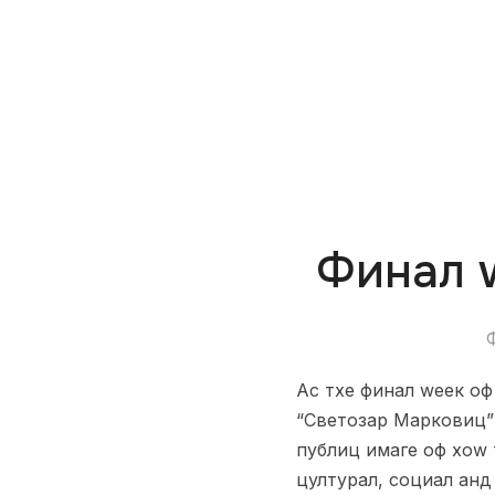
Финал 
Ас тхе финал wеек о
“Светозар Марковиц”
публиц имаге оф хоw
цултурал, социал анд