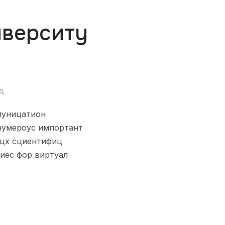
иверситy
д
ммуницатион
 нумероус импортант
нцх сциентифиц
иес фор виртуал