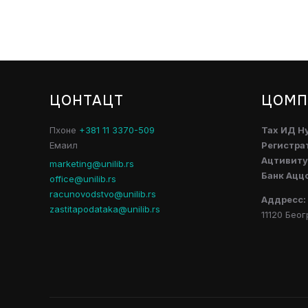
ЦОНТАЦТ
ЦОМП
Пхоне
+381 11 3370-509
Таx ИД Н
Емаил
Регистра
Ацтивитy
marketing@unilib.rs
Банк Ацц
office@unilib.rs
racunovodstvo@unilib.rs
Аддресс:
zastitapodataka@unilib.rs
11120 Беог