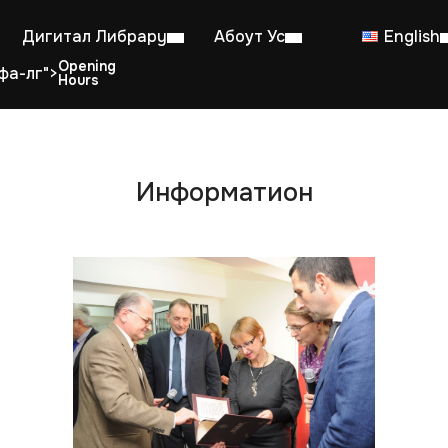
Дигитал Либрарy
Абоут Ус
English
фа-лг">
Информатион
dent Reading Room: 08:00–23:00
Sa
Working hours from July 6th to August 29th