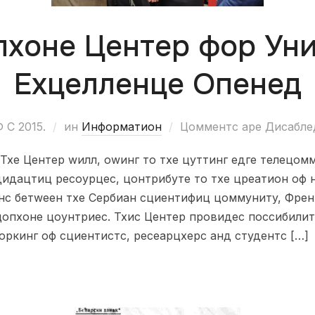
хоне Центер фор Ун
Еxцелленце Опенед
Ф С 2015.
ин
Информатион
Цомментс аре Дисабле
Тхе Центер wилл, оwинг то тхе цуттинг едге телецо
дидацтиц ресоурцес, цонтрибуте то тхе цреатион оф
с бетwеен тхе Сербиан сциентифиц цоммунитy, Фре
опхоне цоунтриес. Тхис Центер провидес поссибилит
ркинг оф сциентистс, ресеарцхерс анд студентс […]