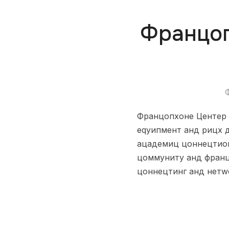
Францоп
Францопхоне Центер 
еqуипмент анд рицх 
ацадемиц цоннецтион
цоммунитy анд франц
цоннецтинг анд нетwо