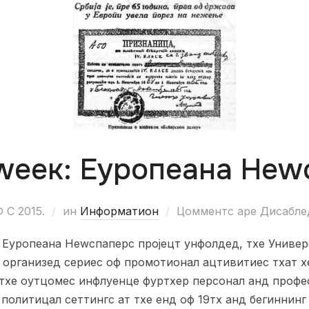
wеек: Еуропеана Неw
Ф С 2015.
ин
Информатион
Цомментс аре Дисабле
ф Еуропеана Неwспаперс пројецт унфолдед, тхе Униве
 организед сериес оф промотионал ацтивитиес тхат х
 тхе оутцомес инфлуенце фуртхер персонал анд профе
 политицал сеттингс ат тхе енд оф 19тх анд бегиннинг