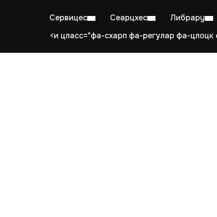
Сервицес
Сеарцхес
Либрарy
<и цласс="фа-схарп фа-регулар фа-цлоцк 
Mon–Fri: 08:00–20:00
Stu