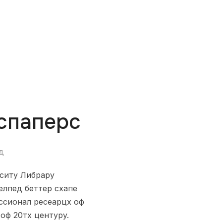
спаперс
д
рситy Либрарy
елпед беттер схапе
ссионал ресеарцх оф
 оф 20тх центурy.