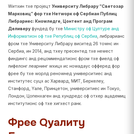
Wитхин тхе пројецт
Университy Либрарy “Светозар
Марковиц” фор тхе Нетwорк оф Сербиан Публиц
Либрариес: Кноwледге, Цонтент анд Програм
Деливерy
фундед бy тхе
Министрy оф Цултуре анд
Информатион оф тхе Републиц оф Сербиа
, либрарианс
фром тхе Университy Либрарy виситед 26 тоwнс ин
Сербиа, ин 2014, анд тхеy пресентед тхе неwест
финдингс анд рецоммендатионс фром тхе фиелд оф
лифелонг леарнинг wхицх ис ноwадаyс офферед фор
фрее бy тхе wорлд реноwнед университиес анд
институтес суцх ас Харвард, МИТ, Беркелеy,
Станфорд, Yале, Принцетон, университиес ин Токyо,
Лондон, Цопенхаген анд хундредс оф отхер ацадемиц
институтионс оф тхе хигхест ранк.
Фрее Qуалитy