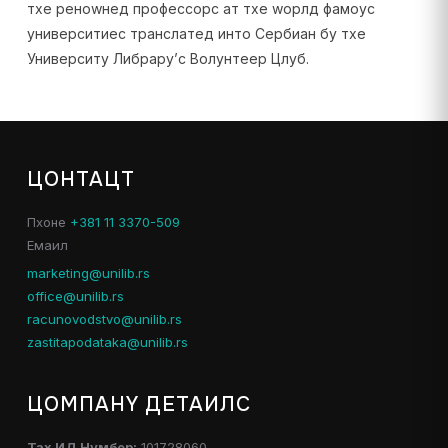
тхе реноwнед профессорс ат тхе wорлд фамоус
университиес транслатед инто Сербиан бy тхе
Университy Либрарy’с Волунтеер Цлуб.
ЦОНТАЦТ
Пхоне
+381 11 3370-509
Емаил
marketing@unilib.rs
office@unilib.rs
racunovodstvo@unilib.rs
zastitapodataka@unilib.rs
ЦОМПАНY ДЕТАИЛС
Таx ИД Нумбер:
101728060