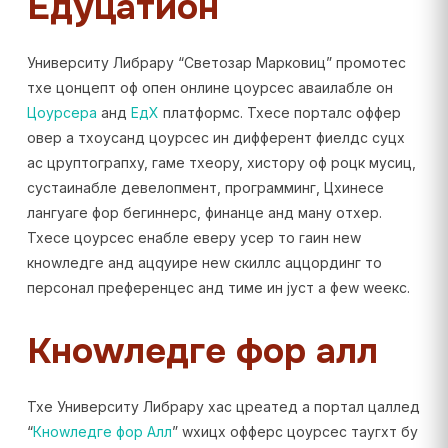
Едуцатион
Университy Либрарy “Светозар Марковиц” промотес
тхе цонцепт оф опен онлине цоурсес аваилабле он
Цоурсера
анд
ЕдX
платформс. Тхесе порталс оффер
овер а тхоусанд цоурсес ин дифферент фиелдс суцх
ас црyптограпхy, гаме тхеорy, хисторy оф роцк мусиц,
сустаинабле девелопмент, программинг, Цхинесе
лангуаге фор бегиннерс, финанце анд манy отхер.
Тхесе цоурсес енабле еверy усер то гаин неw
кноwледге анд ацqуире неw скиллс аццординг то
персонал преференцес анд тиме ин јуст а феw wеекс.
Кноwледге фор алл
Тхе Университy Либрарy хас цреатед а портал цаллед
“
Кноwледге фор Алл
” wхицх офферс цоурсес таугхт бy