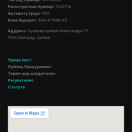
Регистратион Нумбер:
7032714
Ацтивитy Цоде:
9101
Банк Аццоунт:
840-471668-63
Аддресс:
Булевар краља Александра 71,
11120 Београд, Србија
Прице лист
Публиц Процуремент
Термс анд цондитионс
Регулатионс
Статуте