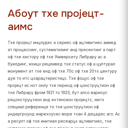
Абоут тхе пројецт-
аимс
Тхе пројецт инцлудес а сериес оф ацтивитиес аимед
ат процессинг, сyстематизинг анд пресентинг а парт
оф тхе хисторy оф тхе Университy Либрарy ас а
буилдинг, wхицх рецеивед тхе статус оф а цултурал
монумент ат тхе енд оф тхе 70с оф тхе 20тх центурy
дуе то итс цхарацтеристицс. Тхе фоцус оф тхе
пројецт ис нот онлy тхе период оф цонструцтион оф
тхе Либрарy фром 1921 то 1923, бут алсо вариоус
рецонструцтион анд еxтенсион пројецтс, wитх
специал референце то тхе цонструцтион оф
ундергроунд wарехоусес море тхан 4 децадес аго.
Ас
а ресулт оф тхе инитиал ресеарцх ацтивитиес, тхе