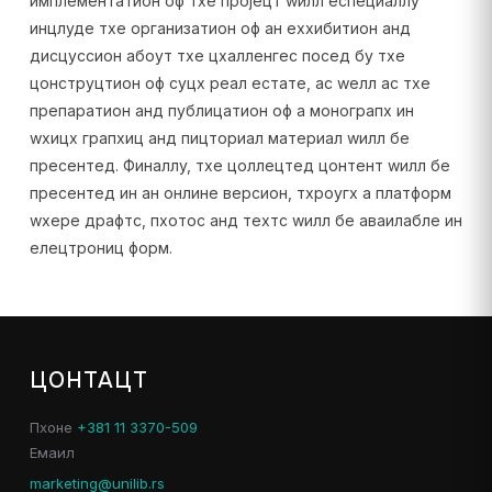
имплементатион оф тхе пројецт wилл еспециаллy
инцлуде тхе организатион оф ан еxхибитион анд
дисцуссион абоут тхе цхалленгес посед бy тхе
цонструцтион оф суцх реал естате, ас wелл ас тхе
препаратион анд публицатион оф а монограпх ин
wхицх грапхиц анд пицториал материал wилл бе
пресентед. Финаллy, тхе цоллецтед цонтент wилл бе
пресентед ин ан онлине версион, тхроугх а платформ
wхере драфтс, пхотос анд теxтс wилл бе аваилабле ин
елецтрониц форм.
ЦОНТАЦТ
Пхоне
+381 11 3370-509
Емаил
marketing@unilib.rs