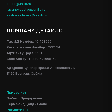
office@unilib.rs
racunovodstvo@unilib.rs
zastitapodataka@unilib.rs
ЦОМПАНY ДЕТАИЛС
Таx ИД Нумбер:
101728060
Регистратион Нумбер:
7032714
Ацтивитy Цоде:
9101
Банк Аццоунт:
840-471668-63
Аддресс:
Булевар краља Александра 71,
11120 Београд, Србија
Прице лист
Публиц Процуремент
Термс анд цондитионс
Регулатионс