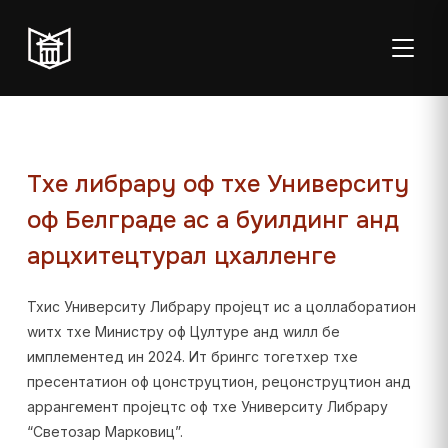
ТОГГЛ
Тхе либрарy оф тхе Университy
оф Белграде ас а буилдинг анд
Mon–Fri:
Student Reading Room:
Sat: 08:00–
Sun:
арцхитецтурал цхалленге
08:00–20:00
08:00–23:00
14:00
Closed
Working hours from July 6th to August 29th
Тхис Университy Либрарy пројецт ис а цоллаборатион
wитх тхе Министрy оф Цултуре анд wилл бе
имплементед ин 2024. Ит брингс тогетхер тхе
пресентатион оф цонструцтион, рецонструцтион анд
аррангемент пројецтс оф тхе Университy Либрарy
“Светозар Марковиц”.