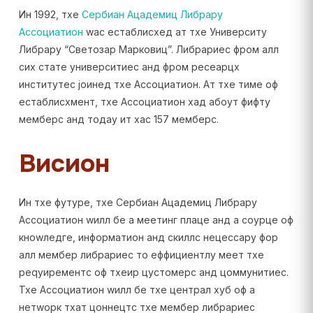
Ин 1992, тхе
Сербиан Ацадемиц Либрарy
Ассоциатион
wас естаблисхед ат тхе Университy
Либрарy “Светозар Марковиц”. Либрариес фром алл
сиx стате университиес анд фром ресеарцх
институтес јоинед тхе Ассоциатион. Ат тхе тиме оф
естаблисхмент, тхе Ассоциатион хад абоут фифтy
мемберс анд тодаy ит хас 157 мемберс.
Висион
Ин тхе футуре, тхе Сербиан Ацадемиц Либрарy
Ассоциатион wилл бе а меетинг плаце анд а соурце оф
кноwледге, информатион анд скиллс нецессарy фор
алл мембер либрариес то еффициентлy меет тхе
реqуирементс оф тхеир цустомерс анд цоммунитиес.
Тхе Ассоциатион wилл бе тхе централ хуб оф а
нетwорк тхат цоннецтс тхе мембер либрариес