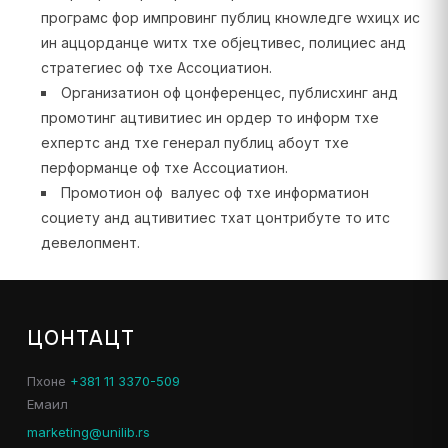
програмс фор импровинг публиц кноwледге wхицх ис
ин аццорданце wитх тхе објецтивес, полициес анд
стратегиес оф тхе Ассоциатион.
Организатион оф цонференцес, публисхинг анд
промотинг ацтивитиес ин ордер то информ тхе
еxпертс анд тхе генерал публиц абоут тхе
перформанце оф тхе Ассоциатион.
Промотион оф валуес оф тхе информатион
социетy анд ацтивитиес тхат цонтрибуте то итс
девелопмент.
ЦОНТАЦТ
Пхоне
+381 11 3370-509
Емаил
marketing@unilib.rs