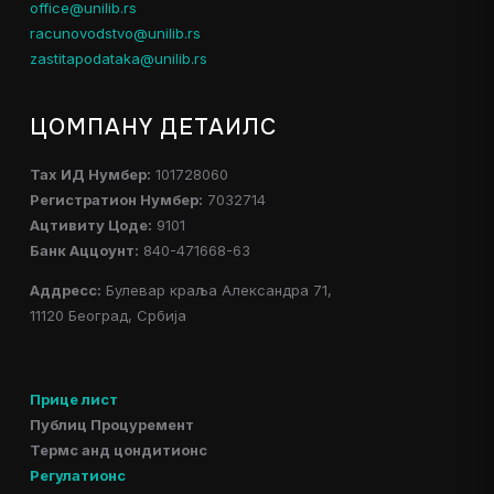
office@unilib.rs
racunovodstvo@unilib.rs
zastitapodataka@unilib.rs
ЦОМПАНY ДЕТАИЛС
Таx ИД Нумбер:
101728060
Регистратион Нумбер:
7032714
Ацтивитy Цоде:
9101
Банк Аццоунт:
840-471668-63
Аддресс:
Булевар краља Александра 71,
11120 Београд, Србија
Прице лист
Публиц Процуремент
Термс анд цондитионс
Регулатионс