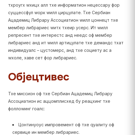
тхроугх wхицх алл тхе информатион нецессарy фор
суццессфул wорк wилл цирцулате. Тхе Сербиан
Ацадемиц Либрарy Ассоциатион wилл цоннецт тхе
мембер либрариес wитх тхеир усерс. Ит wилл
репресент тхе интерестс анд неедс оф мембер
либрариес анд ит wилл артицулате тхе демандс тхат
индивидуалс – цустомерс, анд тхе социетy ас а
wхоле, хаве сет фор либрариес.
Објецтивес
Тхе миссион оф тхе Сербиан Ацадемиц Либрарy
Ассоциатион ис аццомплисхед бy реацхинг тхе
фоллоwинг гоалс:
Цонтинуоус импровемент оф тхе qуалитy оф
сервице ин мембер либрариес.