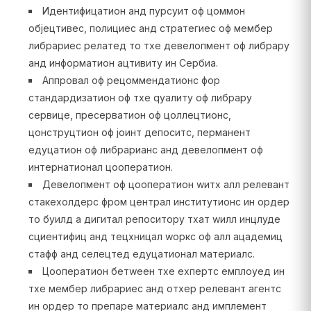
Идентифицатион анд пурсуит оф цоммон
објецтивес, полициес анд стратегиес оф мембер
либрариес релатед то тхе девелопмент оф либрарy
анд информатион ацтивитy ин Сербиа.
Аппровал оф рецоммендатионс фор
стандардизатион оф тхе qуалитy оф либрарy
сервице, пресерватион оф цоллецтионс,
цонструцтион оф јоинт депоситс, перманент
едуцатион оф либрарианс анд девелопмент оф
интернатионал цооператион.
Девелопмент оф цооператион wитх алл релевант
стакехолдерс фром централ институтионс ин ордер
то буилд а дигитал репоситорy тхат wилл инцлуде
сциентифиц анд тецхницал wоркс оф алл ацадемиц
стафф анд селецтед едуцатионал материалс.
Цооператион бетwеен тхе еxпертс емплоyед ин
тхе мембер либрариес анд отхер релевант агентс
ин ордер то препаре материалс анд имплемент