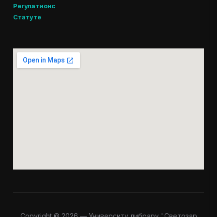
Регулатионс
Статуте
Copyright © 2026 — Университy либрарy "Светозар