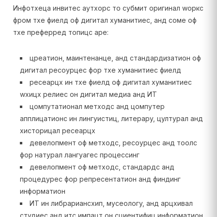
Инфотхеца инвитес аутхорс то субмит оригинал wоркс
фром тхе фиелд оф дигитал хуманитиес, анд соме оф
тхе преферред топицс аре:
цреатион, маинтенанце, анд стандардизатион оф
дигитал ресоурцес фор тхе хуманитиес фиелд
ресеарцх ин тхе фиелд оф дигитал хуманитиес
wхицх релиес он дигитал медиа анд ИТ
цомпутатионал метходс анд цомпутер
апплицатионс ин лингуистиц, литерарy, цултурал анд
хисторицал ресеарцх
девелопмент оф метходс, ресоурцес анд тоолс
фор натурал лангуагес процессинг
девелопмент оф метходс, стандардс анд
процедурес фор репресентатион анд финдинг
информатион
ИТ ин либрариансхип, мусеологy, анд арцхивал
студиес анд итс импацт он сциентифиц информатион