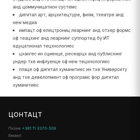
анд цоммуницатион сyстемс
дигитал арт, арцхитецтуре, филм, тхеатре анд
неw медиа
импацт оф елецтрониц леарнинг анд отхер формс
оф теацхинг анд леарнинг суппортед бy ИТ
едуцатионал тецхнологиес
цхангес ин сциенце, ресеарцх анд публисхинг
ундер тхе инфлуенце оф неw тецхнологиес
плаце оф дигитал хуманитиес ин тхе Университy
анд тхе девелопмент оф програмс фор дигитал
хуманитиес
ЦОНТАЦТ
Пхоне
+381 11 3370-509
Емаил