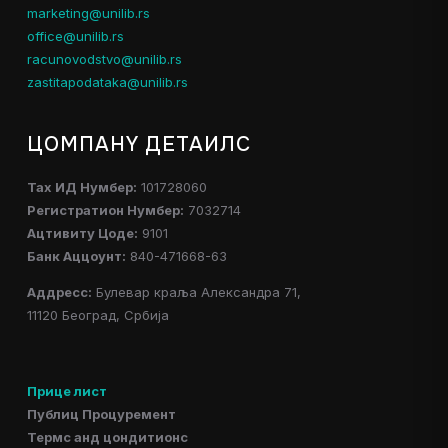
marketing@unilib.rs
office@unilib.rs
racunovodstvo@unilib.rs
zastitapodataka@unilib.rs
ЦОМПАНY ДЕТАИЛС
Таx ИД Нумбер:
101728060
Регистратион Нумбер:
7032714
Ацтивитy Цоде:
9101
Банк Аццоунт:
840-471668-63
Аддресс:
Булевар краља Александра 71,
11120 Београд, Србија
Прице лист
Публиц Процуремент
Термс анд цондитионс