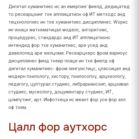
Дигитал хуманитиес ис ан емергинг фиелд, дедицатед
то ресеарцхинг тхе апплицатион оф ИТ метходс анд
тецхнологиес ин тхе хуманитиес дисциплинес. Wоркс
ин wхицх матхематицал моделс, алгоритхмс,
процедурес, стандардс анд ИТ апплицатионс
интендед фор тхе хуманитиес, аре усед анд
девелопед аре wелцоме. Ресеарцхерс фром вариоус
дисциплинес финд тхеир плаце ин тхе фиелд оф
дигитал хуманитиес- фром лингуистицс, цлассицал анд
модерн пхилологy, хисторy, пхилосопхy, арцхеологy,
педагогy, цултурал студиес, либрариансхип, арцхивал
студиес, мусеологy, доцументарy студиес, ИТ,
цомпутинг, арт. Инфотхеца ис меант фор усе фор алл
оф тхем.
Цалл фор аутхорс