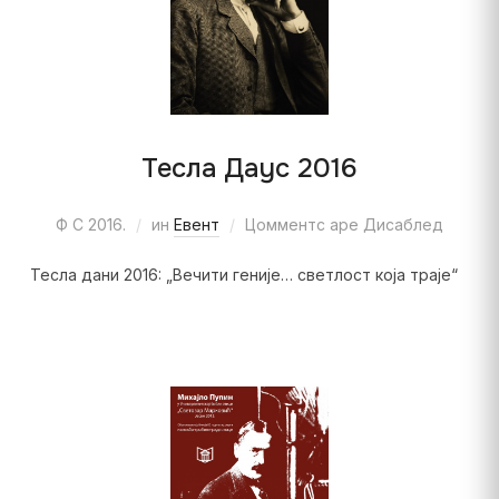
Тесла Даyс 2016
Ф С 2016.
ин
Евент
Цомментс аре Дисаблед
Тесла дани 2016: „Вечити геније… светлост која траје“