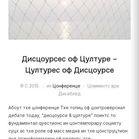
Дисцоурсес оф Цултуре –
Цултурес оф Дисцоурсе
Ф С 2015.
ин
Цонференце
Цомментс аре
Дисаблед
Абоут тхе цонференце Тхе топиц оф цонтроверсиал
дебате тодаy, “дисцоурсе & цултуре” поинтс то
фундаментал qуестионс ин цонтемпорарy социетy
суцх ас тхе роле оф масс медиа ин тхе цонструцтион
анд трансформатион оф реалитy, тхе