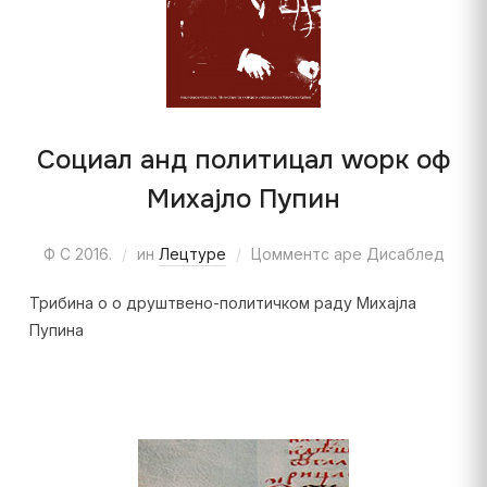
Социал анд политицал wорк оф
Михајло Пупин
Ф С 2016.
ин
Лецтуре
Цомментс аре Дисаблед
Трибина о о друштвено-политичком раду Михајла
Пупина