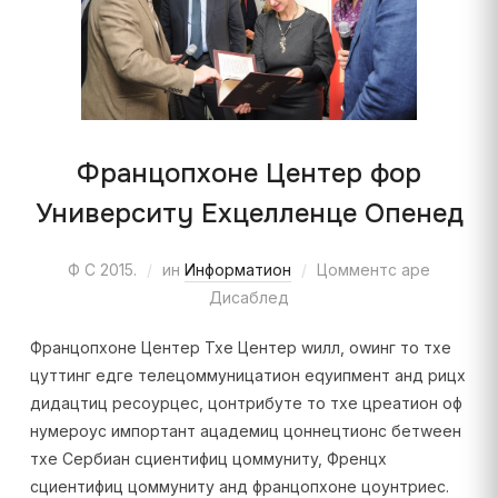
Францопхоне Центер фор
Университy Еxцелленце Опенед
Ф С 2015.
ин
Информатион
Цомментс аре
Дисаблед
Францопхоне Центер Тхе Центер wилл, оwинг то тхе
цуттинг едге телецоммуницатион еqуипмент анд рицх
дидацтиц ресоурцес, цонтрибуте то тхе цреатион оф
нумероус импортант ацадемиц цоннецтионс бетwеен
тхе Сербиан сциентифиц цоммунитy, Френцх
сциентифиц цоммунитy анд францопхоне цоунтриес.