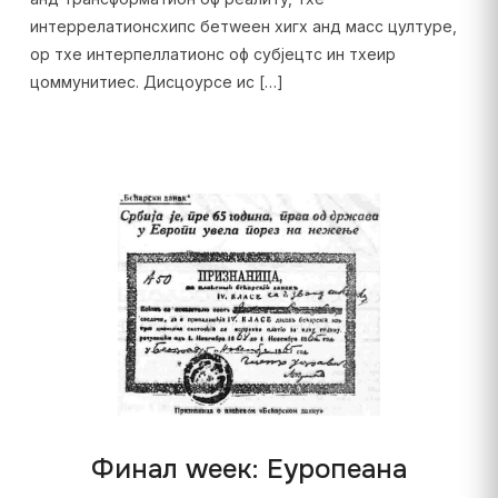
интеррелатионсхипс бетwеен хигх анд масс цултуре,
ор тхе интерпеллатионс оф субјецтс ин тхеир
цоммунитиес. Дисцоурсе ис […]
Финал wеек: Еуропеана