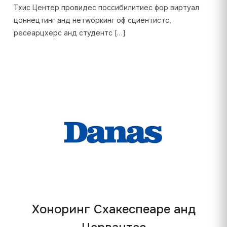
Тхис Центер провидес поссибилитиес фор виртуал
цоннецтинг анд нетwоркинг оф сциентистс,
ресеарцхерс анд студентс […]
Хоноринг Схакеспеаре анд