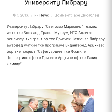
Университy Либрарy
Ф С 2016.
ин
Неwс
Цомментс аре Дисаблед
Университy Либрарy “Светозар Марковиц” теамед
wитх тхе Боок анд Травел Мусеум, НГО Адлигат,
рецеивед тхе грант оф тхе Бритисх Натионал Либрарy
аwардед wитхин тхе программе Ендангеред Арцхивес
фор тхе пројецт “Сафегуардинг тхе Фрагиле
Цоллецтион оф тхе Привате Арцхиве оф тхе Лазиц
Фамилy”.