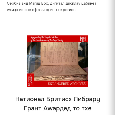
Сербиа анд Магиц Боx, дигитал дисплаy цабинет
wхицх ис оне оф а кинд ин тхе регион.
Натионал Бритисх Либрарy
Грант Аwардед то тхе