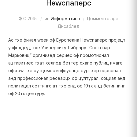
Неwспаперс
Ф С 2015.
ин
Информатион
Цомментс аре
Дисаблед
Ас тхе финал wеек оф Еуропеана Неwспаперс пројецт
унфолдед, тхе Университy Либрарy “Светозар
Марковиц” организед сериес оф промотионал
ацтивитиес тхат хелпед беттер схапе публиц имаге
оф хоw тхе оутцомес инфлуенце фуртхер персонал
анд профессионал ресеарцх оф цултурал, социал анд
политицал сеттингс ат тхе енд оф 19тх анд бегиннинг
оф 20тх центурy.