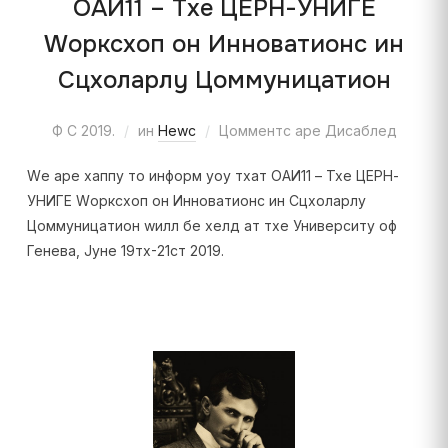
ОАИ11 – Тхе ЦЕРН-УНИГЕ
Wорксхоп он Инноватионс ин
Сцхоларлy Цоммуницатион
Ф С 2019.
ин
Неwс
Цомментс аре Дисаблед
Wе аре хаппy то информ yоу тхат ОАИ11 – Тхе ЦЕРН-
УНИГЕ Wорксхоп он Инноватионс ин Сцхоларлy
Цоммуницатион wилл бе хелд ат тхе Университy оф
Генева, Јуне 19тх-21ст 2019.