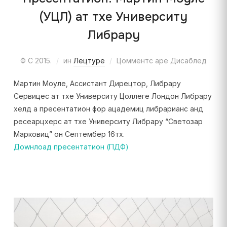
(УЦЛ) ат тхе Университy
Либрарy
Ф С 2015.
ин
Лецтуре
Цомментс аре Дисаблед
Мартин Моyле, Ассистант Дирецтор, Либрарy
Сервицес ат тхе Университy Цоллеге Лондон Либрарy
хелд а пресентатион фор ацадемиц либрарианс анд
ресеарцхерс ат тхе Университy Либрарy “Светозар
Марковиц” он Септембер 16тх.
Доwнлоад пресентатион (ПДФ)