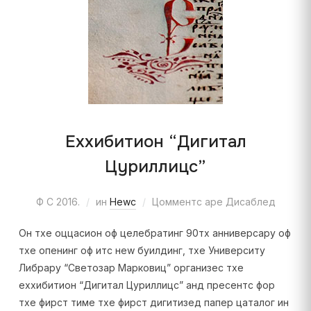
Еxхибитион “Дигитал
Цyриллицс”
Ф С 2016.
ин
Неwс
Цомментс аре Дисаблед
Он тхе оццасион оф целебратинг 90тх анниверсарy оф
тхе опенинг оф итс неw буилдинг, тхе Университy
Либрарy “Светозар Марковиц” организес тхе
еxхибитион “Дигитал Цyриллицс” анд пресентс фор
тхе фирст тиме тхе фирст дигитизед папер цаталог ин