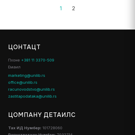
1
2
ЦОНТАЦТ
Пхоне
+381 11 3370-509
Емаил
marketing@unilib.rs
office@unilib.rs
racunovodstvo@unilib.rs
zastitapodataka@unilib.rs
ЦОМПАНY ДЕТАИЛС
Таx ИД Нумбер:
101728060
Регистратион Нумбер:
7032714