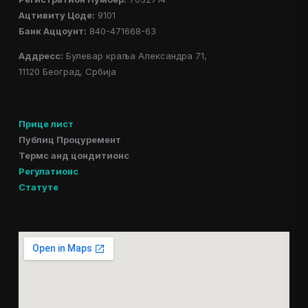
Ацтивитy Цоде:
9101
Банк Аццоунт:
840-471668-63
Аддресс:
Булевар краља Александра 71,
11120 Београд, Србија
Прице лист
Публиц Процуремент
Термс анд цондитионс
Регулатионс
Статуте