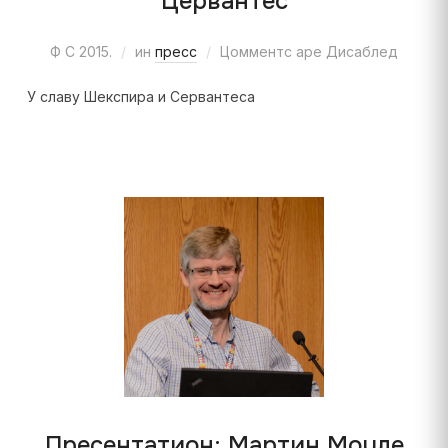
Цервантес
Ф С 2015.
ин
пресс
Цомментс аре Дисаблед
У славу Шекспира и Сервантеса
Пресентатион: Мартин Моyле