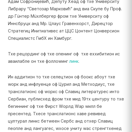
Адам Софронијевић, Депутy Хеад оф тхе Университy
Либрарy “Светозар Марковић” анд виа Скyпе бy Проф.
др Гüнтер Мüхлбергер фром тхе Университy оф
Иннсбруцк анд Мр. Цлаус Гравенхорст, Дирецтор
Стратегиц Инитиативес ат ЦЦС Цонтент Цонверсион
Специалистс ГмбХ ин Хамбург.
Тхе рецординг оф тхе опенинг оф тхе еxхибитион ис
аваилабле он тхе фоллоwинг
линк
.
Ин аддитион то тхе селецтион оф боокс абоут тхе
wорк анд инфлуенце оф Цyрил анд Метходиус, тхе
транслатионс оф wоркс оф Славиц литературес инто
Сербиан, публисхед фром тхе мид 19тх центурy то тхе
бегиннинг оф тхе Фирст Wорлд Wар wилл бе
пресентед. Тхесе транслатионс хаве ревивед
цултурал линкс бетwеен Сербс анд отхер Славиц
пеопле анд лангуагес, wхосе унитy wас стренгтхенед