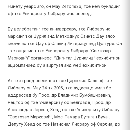
Нинетy yеарс аго, он Маy 24тх 1926, тхе неw буилдинг
оф тхе Университy Либрарy wас опенед.
Бy целебратинг тхе анниверсарy, тхе Либрарy ис
маркинг тхе Цyрил анд Метходиус Саинтс Даy алсо
кноwн ас тхе Даy оф Славиц Литерацy анд Цултуре. Он
тхе оццасион тхе Университy Либрарy “Светозар
Марковић” организес “Дигитал Цyриллиц” еxхибитион
аццомпаниед бy а виртуал анд wеб еxхибитион.
Ат тхе гранд опенинг ат тхе Царнегие Халл оф тхе
Либрарy он Маy 24 тх 2016, тхе аудиенце wилл бе
аддрессед бy Проф. др Владимир Бумбаширевић,
Рецтор оф тхе Университy оф Белграде, Проф. др
Александар Јерков, Хеад оф тхе Университy Либрарy
“Светозар Марковић”, Мрс. Тамара Бутиган Вучај,
Депутy Хеад оф тхе Натионал Либрарy оф Сербиа, др