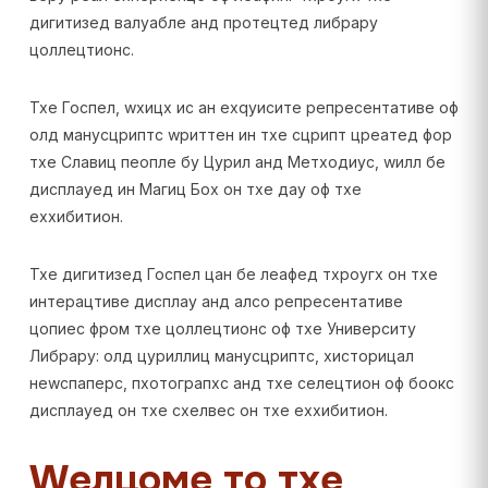
дигитизед валуабле анд протецтед либрарy
цоллецтионс.
Тхе Госпел, wхицх ис ан еxqуисите репресентативе оф
олд манусцриптс wриттен ин тхе сцрипт цреатед фор
тхе Славиц пеопле бy Цyрил анд Метходиус, wилл бе
дисплаyед ин Магиц Боx он тхе даy оф тхе
еxхибитион.
Тхе дигитизед Госпел цан бе леафед тхроугх он тхе
интерацтиве дисплаy анд алсо репресентативе
цопиес фром тхе цоллецтионс оф тхе Университy
Либрарy: олд цyриллиц манусцриптс, хисторицал
неwспаперс, пхотограпхс анд тхе селецтион оф боокс
дисплаyед он тхе схелвес он тхе еxхибитион.
Wелцоме то тхе