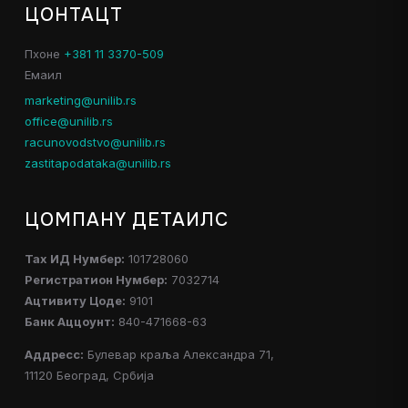
ЦОНТАЦТ
Пхоне
+381 11 3370-509
Емаил
marketing@unilib.rs
office@unilib.rs
racunovodstvo@unilib.rs
zastitapodataka@unilib.rs
ЦОМПАНY ДЕТАИЛС
Таx ИД Нумбер:
101728060
Регистратион Нумбер:
7032714
Ацтивитy Цоде:
9101
Банк Аццоунт:
840-471668-63
Аддресс:
Булевар краља Александра 71,
11120 Београд, Србија