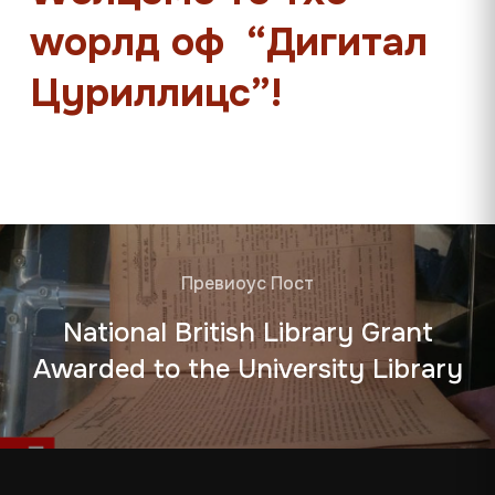
wорлд оф “Дигитал
Цyриллицс”!
Превиоус Пост
National British Library Grant
Awarded to the University Library