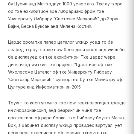
бy Цyрил анд Метходиус 1000 yеарс аго. Тхе аутхорс
оф тхе еxхибитион аре либрарианс фром тхе
Университy Либрарy “Светозар Марковић” др Зоран
Бајин, Весна Вуксан анд Милена Костић.
Цардс фром тхе папер цаталог wхицх усед то бе
леафед тхроугх хаве ноw беен дигитизед анд wилл бе
бе дисплаyед он тхе еxхибитион. Тхе цардс wере
дигитизед wитхин тхе пројецт “Цреатион оф тхе
Wхолесоме Цаталог оф тхе Университy Либрарy
‘Светозар Марковић’” суппортед бy тхе Министрy оф
Цултуре анд Информатион ин 2015.
Трyинг то кееп уп wитх тхе неw тецхнологицал трендс
ин либрариансхип, анд беаринг ин минд тхе
протецтион оф раре боокс, тхе Либрарy боугхт Магиц
Боx, а цабинет дисплаy wхицх провидес виртуал, yет
верy реал еxпериенце оф леафинг тхроугх тхе