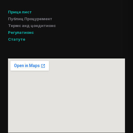
Прице лист
Публиц Процуремент
Термс анд цондитионс
Регулатионс
Статуте