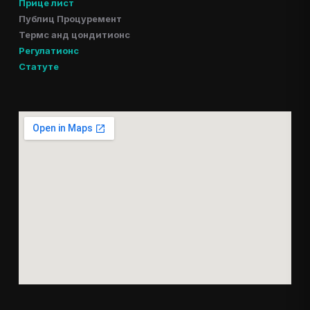
Прице лист
Публиц Процуремент
Термс анд цондитионс
Регулатионс
Статуте