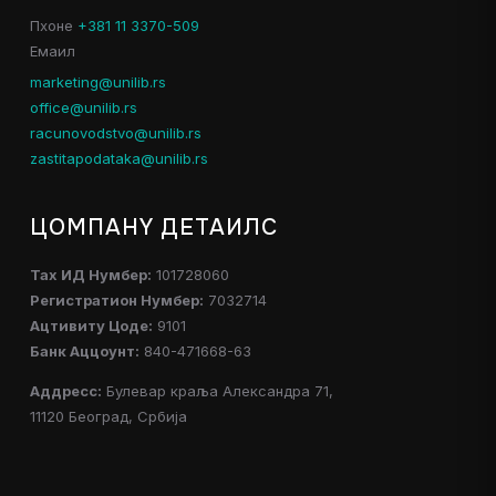
Пхоне
+381 11 3370-509
Емаил
marketing@unilib.rs
office@unilib.rs
racunovodstvo@unilib.rs
zastitapodataka@unilib.rs
ЦОМПАНY ДЕТАИЛС
Таx ИД Нумбер:
101728060
Регистратион Нумбер:
7032714
Ацтивитy Цоде:
9101
Банк Аццоунт:
840-471668-63
Аддресс:
Булевар краља Александра 71,
11120 Београд, Србија