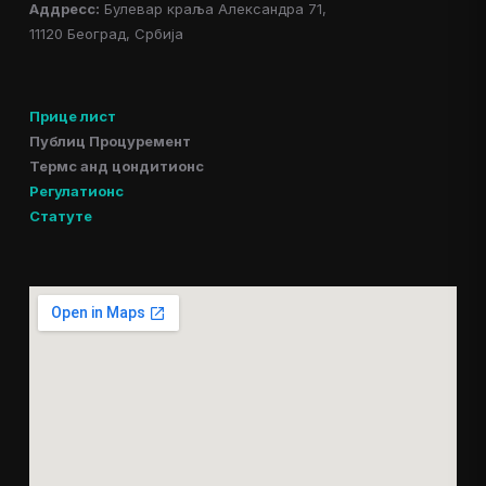
Аддресс:
Булевар краља Александра 71,
11120 Београд, Србија
Прице лист
Публиц Процуремент
Термс анд цондитионс
Регулатионс
Статуте