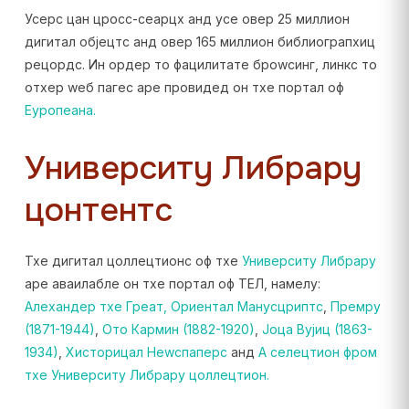
Усерс цан цросс-сеарцх анд усе овер 25 миллион
дигитал објецтс анд овер 165 миллион библиограпхиц
рецордс. Ин ордер то фацилитате броwсинг, линкс то
отхер wеб пагес аре провидед он тхе портал оф
Еуропеана.
Университy Либрарy
цонтентс
Тхе дигитал цоллецтионс оф тхе
Университy Либрарy
аре аваилабле он тхе портал оф ТЕЛ, намелy:
Алеxандер тхе Греат,
Ориентал Манусцриптс
,
Премру
(1871-1944)
,
Ото Кармин (1882-1920)
,
Јоца Вујиц (1863-
1934)
,
Хисторицал Неwспаперс
анд
А селецтион фром
тхе Университy Либрарy цоллецтион.