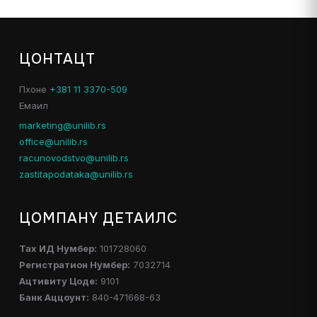
ЦОНТАЦТ
Пхоне
+381 11 3370-509
Емаил
marketing@unilib.rs
office@unilib.rs
racunovodstvo@unilib.rs
zastitapodataka@unilib.rs
ЦОМПАНY ДЕТАИЛС
Таx ИД Нумбер:
101728060
Регистратион Нумбер:
7032714
Ацтивитy Цоде:
9101
Банк Аццоунт:
840-471668-63