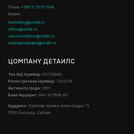
Пхоне
+381 11 3370-509
Емаил
marketing@unilib.rs
office@unilib.rs
racunovodstvo@unilib.rs
zastitapodataka@unilib.rs
ЦОМПАНY ДЕТАИЛС
Таx ИД Нумбер:
101728060
Регистратион Нумбер:
7032714
Ацтивитy Цоде:
9101
Банк Аццоунт:
840-471668-63
Аддресс:
Булевар краља Александра 71,
11120 Београд, Србија