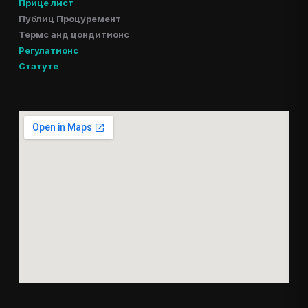
Прице лист
Публиц Процуремент
Термс анд цондитионс
Регулатионс
Статуте