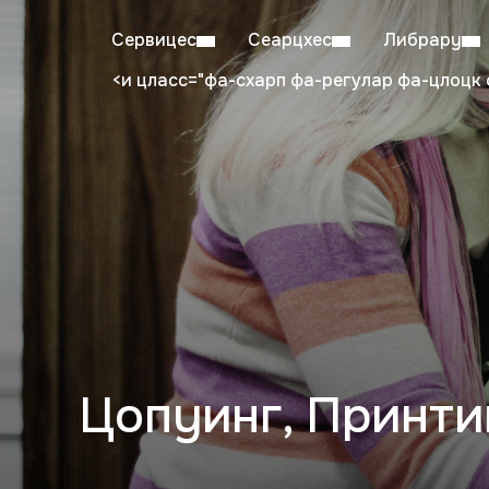
Сервицес
Сеарцхес
Либрарy
<и цласс="фа-схарп фа-регулар фа-цлоцк 
Mon–Fri: 08:00–20:00
Stu
Цопyинг, Принти