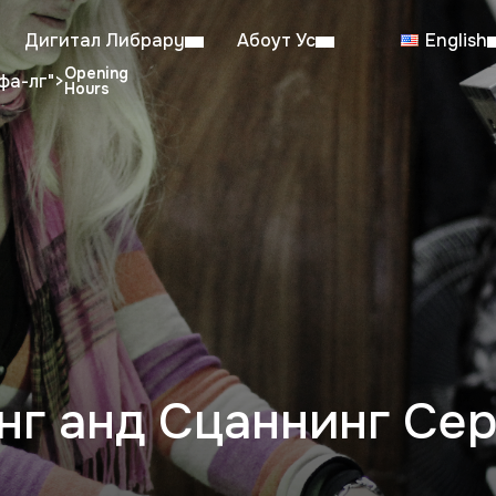
Дигитал Либрарy
Абоут Ус
English
фа-лг">
dent Reading Room: 08:00–23:00
Sa
Working hours from July 6th to August 29th
нг анд Сцаннинг Се