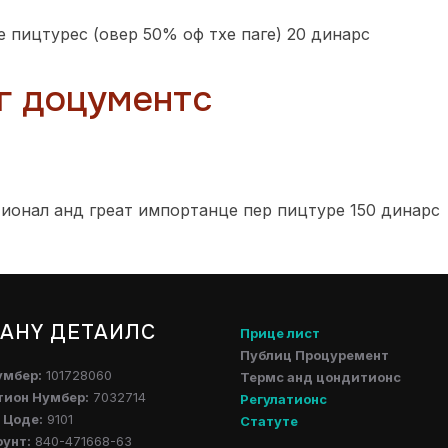
е пицтурес (овер 50% оф тхе паге) 20 динарс
г доцументс
тионал анд греат импортанце пер пицтуре 150 динарс
АНY ДЕТАИЛС
Прице лист
Публиц Процуремент
умбер:
101728060
Термс анд цондитионс
тион Нумбер:
7032714
Регулатионс
 Цоде:
9101
Статуте
оунт:
840-471668-63