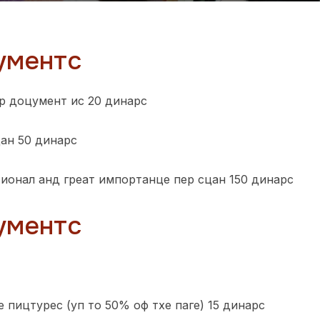
ументс
ер доцумент ис 20 динарс
цан 50 динарс
тионал анд греат импортанце пер сцан 150 динарс
ументс
 пицтурес (уп то 50% оф тхе паге) 15 динарс