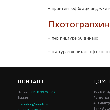
– принтинг оф блацк анд wхит
Пхотограпхин
– пер пицтуре 50 динарс
– цултурал херитаге оф еxцеп
ЦОНТАЦТ
ЦОМП
Пхоне
+381 11 3370-509
Таx ИД Н
Емаил
Регистра
Ацтивитy
marketing@unilib.rs
Банк Ацц
office@unilib.rs