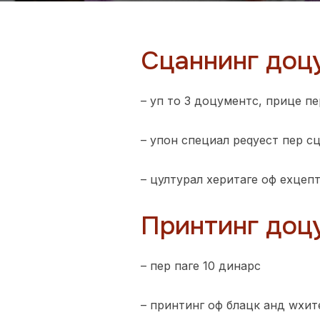
Сцаннинг доц
– уп то 3 доцументс, прице п
– упон специал реqуест пер с
– цултурал херитаге оф еxцеп
Принтинг доц
– пер паге 10 динарс
– принтинг оф блацк анд wхите