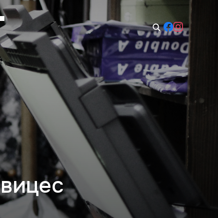
t: 08:00–14:00
Sun: Closed
рвицес