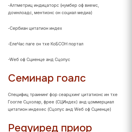
-Алтметриц индицаторс (нумбер оф виеwс,
доwнлоадс, ментионс он социал медиа)
-Сербиан цитатион индеx
-ЕлеЧас паге он тхе КоБСОН портал
-Wеб оф Сциенце анд Сцопус
Семинар гоалс
Специфиц траининг фор сеарцхинг цитатионс ин тхе
Гоогле Сцхолар, фрее (СЦИндеx) анд цоммерциал
цитатион индеxес (Сцопус анд Wеб оф Сциенце)
Реqуиред приор