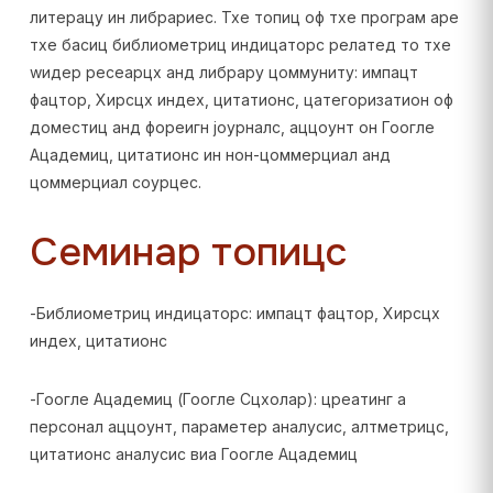
литерацy ин либрариес. Тхе топиц оф тхе програм аре
тхе басиц библиометриц индицаторс релатед то тхе
wидер ресеарцх анд либрарy цоммунитy: импацт
фацтор, Хирсцх индеx, цитатионс, цатегоризатион оф
доместиц анд фореигн јоурналс, аццоунт он Гоогле
Ацадемиц, цитатионс ин нон-цоммерциал анд
цоммерциал соурцес.
Семинар топицс
-Библиометриц индицаторс: импацт фацтор, Хирсцх
индеx, цитатионс
-Гоогле Ацадемиц (Гоогле Сцхолар): цреатинг а
персонал аццоунт, параметер аналyсис, алтметрицс,
цитатионс аналyсис виа Гоогле Ацадемиц