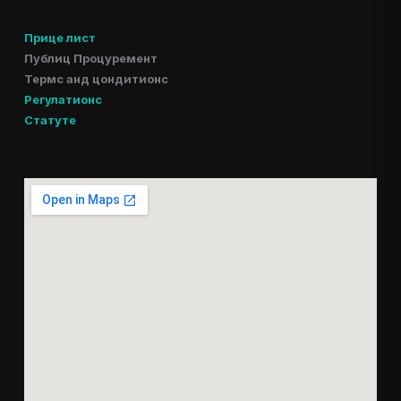
Прице лист
Публиц Процуремент
Термс анд цондитионс
Регулатионс
Статуте