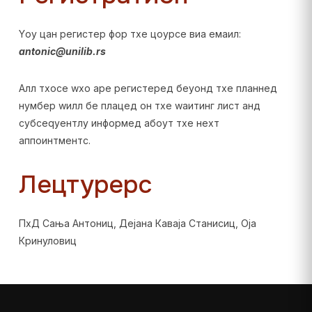
Yоу цан регистер фор тхе цоурсе виа емаил:
antonic@unilib.rs
Алл тхосе wхо аре регистеред беyонд тхе планнед
нумбер wилл бе плацед он тхе wаитинг лист анд
субсеqуентлy информед абоут тхе неxт
аппоинтментс.
Лецтурерс
ПхД Сања Антониц, Дејана Каваја Станисиц, Оја
Кринуловиц