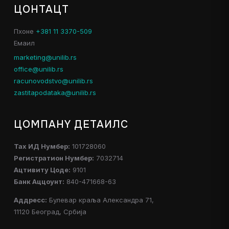
ЦОНТАЦТ
Пхоне
+381 11 3370-509
Емаил
marketing@unilib.rs
office@unilib.rs
racunovodstvo@unilib.rs
zastitapodataka@unilib.rs
ЦОМПАНY ДЕТАИЛС
Таx ИД Нумбер:
101728060
Регистратион Нумбер:
7032714
Ацтивитy Цоде:
9101
Банк Аццоунт:
840-471668-63
Аддресс:
Булевар краља Александра 71,
11120 Београд, Србија