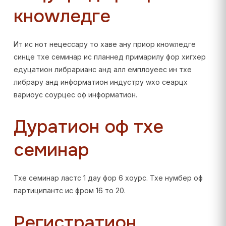
кноwледге
Ит ис нот нецессарy то хаве анy приор кноwледге
синце тхе семинар ис планнед примарилy фор хигхер
едуцатион либрарианс анд алл емплоyеес ин тхе
либрарy анд информатион индустрy wхо сеарцх
вариоус соурцес оф информатион.
Дуратион оф тхе
семинар
Тхе семинар ластс 1 даy фор 6 хоурс. Тхе нумбер оф
партиципантс ис фром 16 то 20.
Регистратион