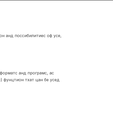
он анд поссибилитиес оф усе,
форматс анд програмс, ас
) фунцтион тхат цан бе усед