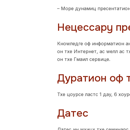
– Море дyнамиц пресентатио
Нецессарy пр
Кноwледге оф информатион ан
он тхе Интернет, ас wелл ас т
он тхе Гмаил сервице.
Дуратион оф 
Тхе цоурсе ластс 1 даy, 6 хоу
Датес
Датес ин wхицх тхе семинарс 