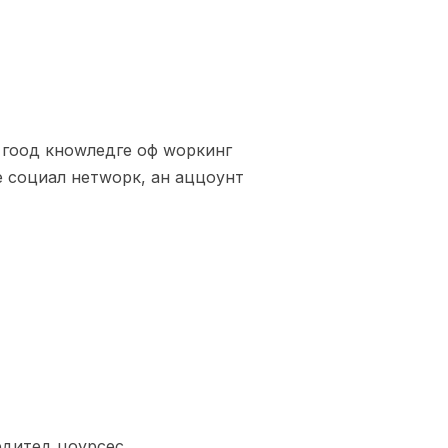
 гоод кноwледге оф wоркинг
не социал нетwорк, ан аццоунт
едитед цоурсес.