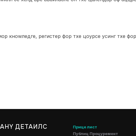
иор кноwледге, регистер фор тхе цоурсе усинг тхе фор
АНY ДЕТАИЛС
Прице лист
Публиц Процуремент