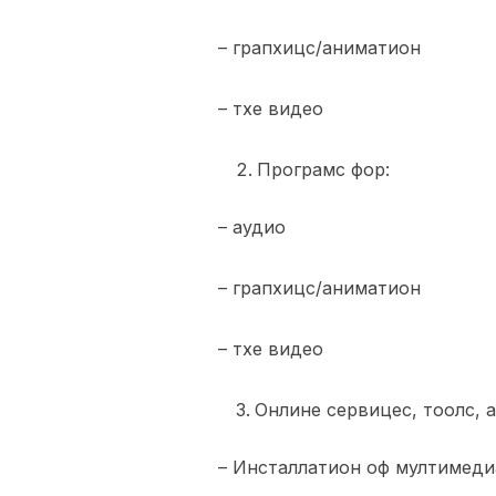
– грапхицс/аниматион
– тхе видео
Програмс фор:
– аудио
– грапхицс/аниматион
– тхе видео
Онлине сервицес, тоолс, 
– Инсталлатион оф мултимеди