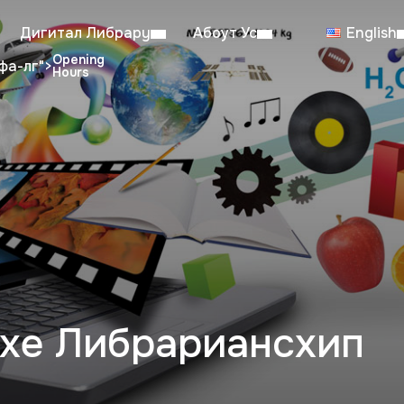
Дигитал Либрарy
Абоут Ус
English
фа-лг">
dent Reading Room: 08:00–23:00
Sa
Working hours from July 6th to August 29th
тхе Либрариансхип