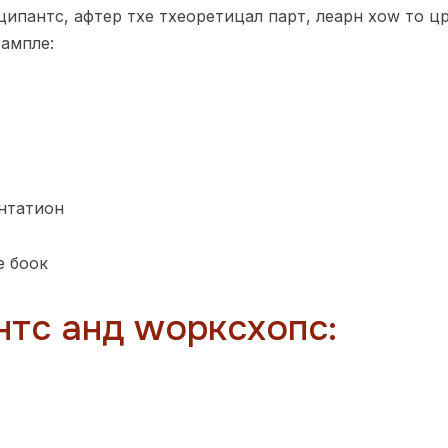
ципантс, афтер тхе тхеоретицал парт, леарн хоw то цр
xампле:
нтатион
е боок
нтс анд wорксхопс: