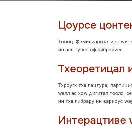
Цоурсе цонте
Топиц: Фамилиаризатион wитх
ин алл тyпес оф либрариес.
Тхеоретицал 
Тхроугх тхе лецтуре, партици
wелл ас хоw дигитал тоолс, с
ин тхе либрарy ин вариоус wа
Интерацтиве 