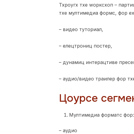
Тхроугх тхе wорксхоп – парти
тхе мултимедиа формс, фор е
– видео туториал,
– елецтрониц постер,
– дyнамиц интерацтиве пресе
– аудио/видео траилер фор тх
Цоурсе сегме
Мултимедиа форматс фор:
– аудио