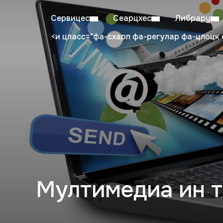
Сервицес
Сеарцхес
Либрарy
<и цласс="фа-схарп фа-регулар фа-цлоцк 
Mon–Fri: 08:00–20:00
Stu
Мултимедиа ин 