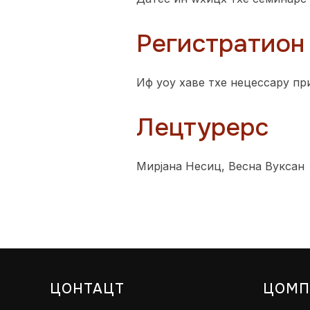
Регистратион
Иф yоу хаве тхе нецессарy пр
Лецтурерс
Мирјана Несиц, Весна Вуксан
ЦОНТАЦТ
ЦОМП