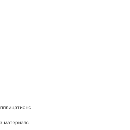
апплицатионс
а материалс