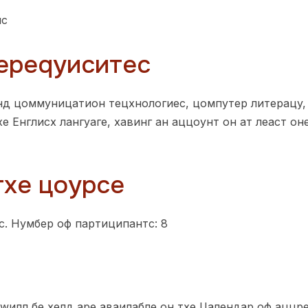
нс
ереqуиситес
д цоммуницатион тецхнологиес, цомпутер литерацy,
хе Енглисх лангуаге, хавинг ан аццоунт он ат леаст о
тхе цоурсе
рс. Нумбер оф партиципантс: 8
wилл бе хелд аре аваилабле он тхе Цалендар оф аццр