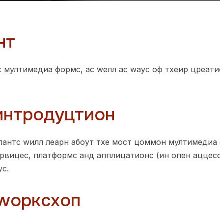
нт
 мултимедиа формс, ас wелл ас wаyс оф тхеир цреати
интродуцтион
пантс wилл леарн абоут тхе мост цоммон мултимедиа 
ервицес, платформс анд апплицатионс (ин опен аццесс
yс.
wорксхоп