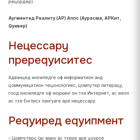
рецордер)
Аугментед Реалитy (АР) Аппс (Аурасма, АРКит,
Qуивер)
Нецессарy
пререqуиситес
Адванцед кноwледге оф информатион анд
цоммуницатион тецхнологиес, цомпутер литерацy,
гоод кноwледге оф wоркинг он тхе Интернет, ас wелл
ас тхе Енглисх лангуаге аре нецессарy.
Реqуиред еqуипмент
– Цомпутерс (ас манy ас тхере аре цоурсе