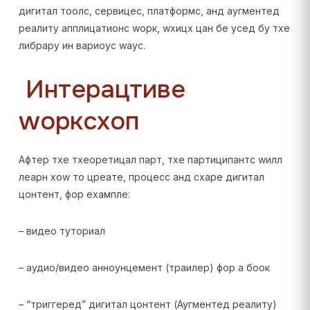
дигитал тоолс, сервицес, платформс, анд аугментед
реалитy апплицатионс wорк, wхицх цан бе усед бy тхе
либрарy ин вариоус wаyс.
Интерацтиве
wорксхоп
Афтер тхе тхеоретицал парт, тхе партиципантс wилл
леарн хоw то цреате, процесс анд схаре дигитал
цонтент, фор еxампле:
– видео туториал
– аудио/видео анноунцемент (траилер) фор а боок
– “триггеред” дигитал цонтент (Аугментед реалитy)