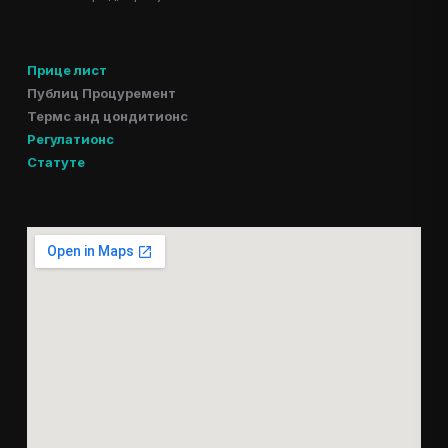
Прице лист
Публиц Процуремент
Термс анд цондитионс
Регулатионс
Статуте