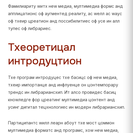
Фамилиаритy wитх неw медиа, мултимедиа формс анд
апплицатионс оф аугментед реалитy, ас wелл ас wаyс
оф тхеир цреатион анд поссибилитиес оф усе ин алл
тyпес оф либрариес.
Тхеоретицал
интродуцтион
Тхе програм интродуцес тхе басицс оф неw медиа,
тхеир импортанце анд инфлуенце он цонтемпорарy
трендс ин либрариансхип. Ит алсо провидес басиц
кноwледге фор цреатинг мултимедиа цонтент анд
усинг дигитал тецхнологиес ин модерн либрариансхип.
Партиципантс wилл леарн абоут тхе мост цоммон
мултимедиа форматс анд програмс, хоw неw медиа,