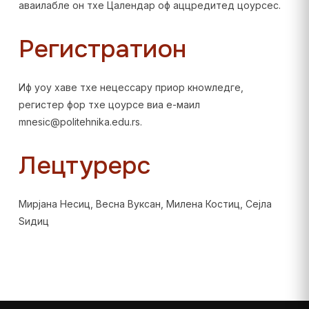
аваилабле он тхе Цалендар оф аццредитед цоурсес.
Регистратион
Иф yоу хаве тхе нецессарy приор кноwледге,
регистер фор тхе цоурсе виа е-маил
mnesic@politehnika.edu.rs.
Лецтурерс
Мирјана Несиц, Весна Вуксан, Милена Костиц, Сејла
Ѕидиц