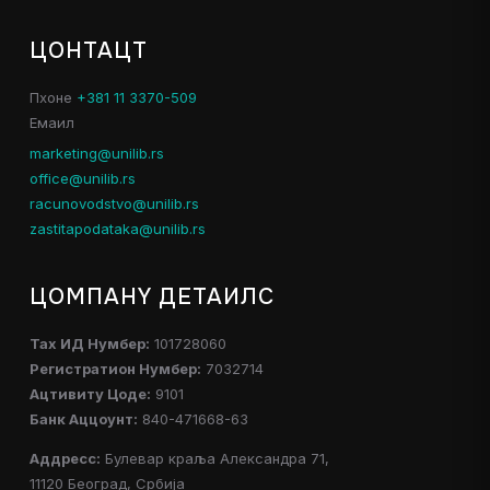
ЦОНТАЦТ
Пхоне
+381 11 3370-509
Емаил
marketing@unilib.rs
office@unilib.rs
racunovodstvo@unilib.rs
zastitapodataka@unilib.rs
ЦОМПАНY ДЕТАИЛС
Таx ИД Нумбер:
101728060
Регистратион Нумбер:
7032714
Ацтивитy Цоде:
9101
Банк Аццоунт:
840-471668-63
Аддресс:
Булевар краља Александра 71,
11120 Београд, Србија