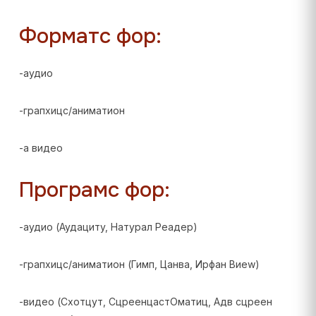
Форматс фор:
-аудио
-грапхицс/аниматион
-а видео
Програмс фор:
-аудио (Аудацитy, Натурал Реадер)
-грапхицс/аниматион (Гимп, Цанва, Ирфан Виеw)
-видео (Схотцут, СцреенцастОматиц, Адв сцреен