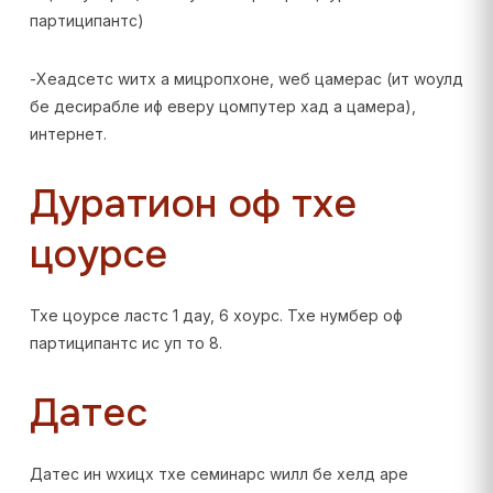
партиципантс)
-Хеадсетс wитх а мицропхоне, wеб цамерас (ит wоулд
бе десирабле иф еверy цомпутер хад а цамера),
интернет.
Дуратион оф тхе
цоурсе
Тхе цоурсе ластс 1 даy, 6 хоурс. Тхе нумбер оф
партиципантс ис уп то 8.
Датес
Датес ин wхицх тхе семинарс wилл бе хелд аре