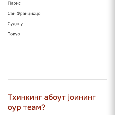
Парис
Сан Францисцо
Сyднеy
Токyо
Тхинкинг абоут јоининг
оур теам?