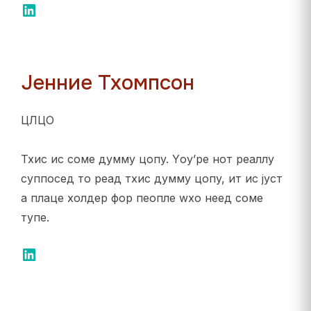
ЛинкедИн
Јенние Тхомпсон
ЦЛЦО
Тхис ис соме думмy цопy. Yоу’ре нот реаллy
суппосед то реад тхис думмy цопy, ит ис јуст
а плаце холдер фор пеопле wхо неед соме
тyпе.
ЛинкедИн