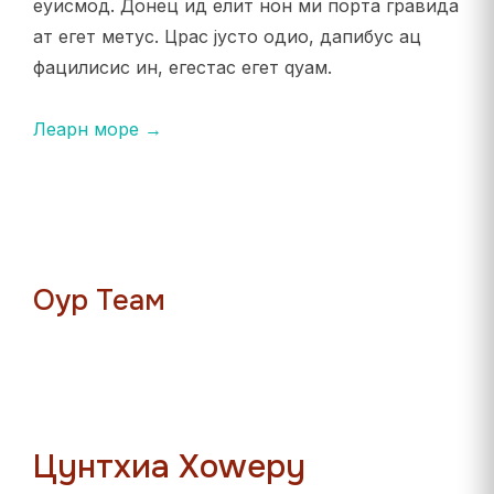
еуисмод. Донец ид елит нон ми порта гравида
ат егет метус. Црас јусто одио, дапибус ац
фацилисис ин, егестас егет qуам.
Леарн море →
Оур Теам
Цyнтхиа Хоwерy