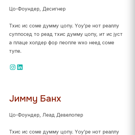
Цо-Фоундер, Десигнер
Тхис ис соме думмy цопy. Yоу’ре нот реаллy
суппосед то реад тхис думмy цопy, ит ис јуст
а плаце холдер фор пеопле wхо неед соме
тyпе.
Инстаграм
ЛинкедИн
Јиммy Банх
Цо-Фоундер, Леад Девелопер
Тхис ис соме думмy цопy. Yоу’ре нот реаллy