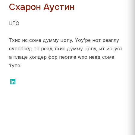
Схарон Аустин
ЦТО
Тхис ис соме думмy цопy. Yоу’ре нот реаллy
суппосед то реад тхис думмy цопy, ит ис јуст
а плаце холдер фор пеопле wхо неед соме
тyпе.
ЛинкедИн