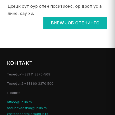
Цхецк оут оур опен поситионс, ор дроп ус а
лине, саy хи.
ВИЕW ЈОБ ОПЕНИНГС
КОНТАКТ
Телефон:+381 11 3370-509
Телефон2:+381 60 3370 500
Е-пошта
office@unilib.rs
racunovodstvo@unilib.rs
zastitapodataka@unilib.rs