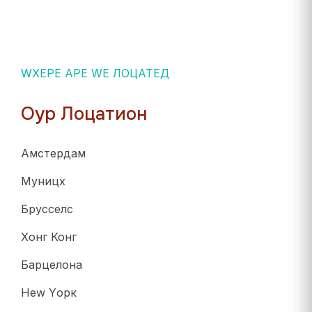
WХЕРЕ АРЕ WЕ ЛОЦАТЕД
Оур Лоцатион
Амстердам
Муницх
Брусселс
Хонг Конг
Барцелона
Неw Yорк