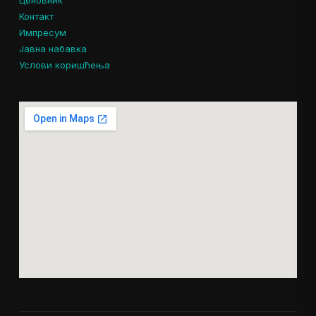
Контакт
Импресум
Јавна набавка
Услови коришћења