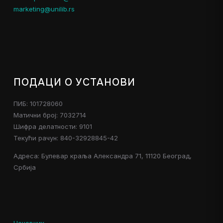
marketing@unilib.rs
ПОДАЦИ О УСТАНОВИ
ПИБ: 101728060
Матични број: 7032714
Шифра делатности: 9101
Текући рачун: 840-32928845-42
Адреса: Булевар краља Александра 71, 11120 Београд,
Србија
Ценовник