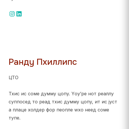
Инстаграм
ЛинкедИн
Рандy Пхиллипс
ЦТО
Тхис ис соме думмy цопy. Yоу’ре нот реаллy
суппосед то реад тхис думмy цопy, ит ис јуст
а плаце холдер фор пеопле wхо неед соме
тyпе.