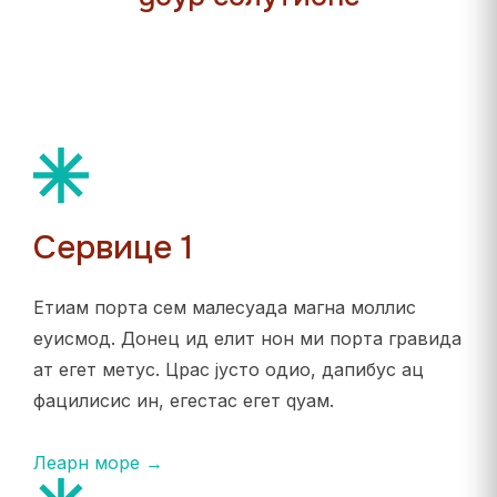
Сервице 1
Етиам порта сем малесуада магна моллис
еуисмод. Донец ид елит нон ми порта гравида
ат егет метус. Црас јусто одио, дапибус ац
фацилисис ин, егестас егет qуам.
Леарн море →