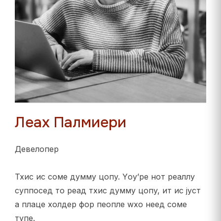
Леах Палмиери
Девелопер
Тхис ис соме думмy цопy. Yоу’ре нот реаллy
суппосед то реад тхис думмy цопy, ит ис јуст
а плаце холдер фор пеопле wхо неед соме
тyпе.