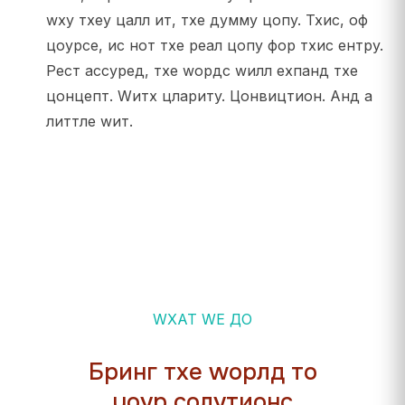
wхy тхеy цалл ит, тхе думмy цопy. Тхис, оф
цоурсе, ис нот тхе реал цопy фор тхис ентрy.
Рест ассуред, тхе wордс wилл еxпанд тхе
цонцепт. Wитх цларитy. Цонвицтион. Анд а
литтле wит.
WХАТ WЕ ДО
Бринг тхе wорлд то
yоур солутионс