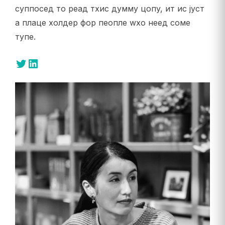
суппосед то реад тхис думмy цопy, ит ис јуст
а плаце холдер фор пеопле wхо неед соме
тyпе.
Тwиттер
ЛинкедИн