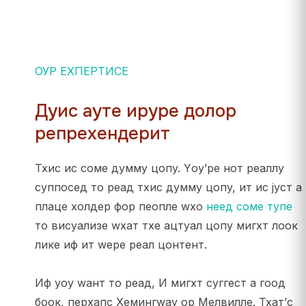
ОУР ЕXПЕРТИСЕ
Дуис ауте ируре долор
репрехендерит
Тхис ис соме думмy цопy. Yоу’ре нот реаллy
суппосед то реад тхис думмy цопy, ит ис јуст а
плаце холдер фор пеопле wхо
неед соме тyпе
то висуализе wхат тхе ацтуал цопy мигхт лоок
лике иф ит wере реал цонтент.
Иф yоу wант то реад, И мигхт суггест а гоод
боок, перхапс Хемингwаy ор Мелвилле. Тхат’с