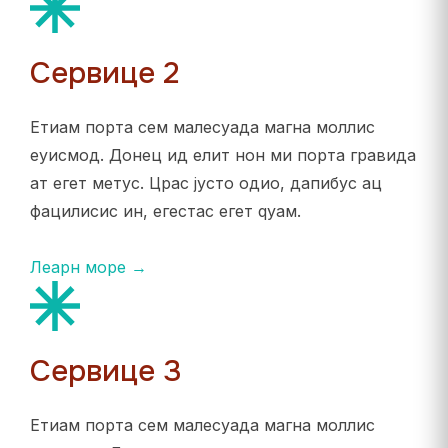
Сервице 2
Етиам порта сем малесуада магна моллис
еуисмод. Донец ид елит нон ми порта гравида
ат егет метус. Црас јусто одио, дапибус ац
фацилисис ин, егестас егет qуам.
Леарн море →
Сервице 3
Етиам порта сем малесуада магна моллис