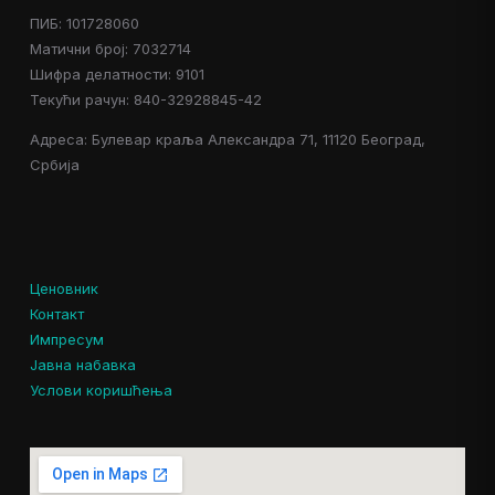
ПИБ: 101728060
Матични број: 7032714
Шифра делатности: 9101
Текући рачун: 840-32928845-42
Адреса: Булевар краља Александра 71, 11120 Београд,
Србија
Ценовник
Контакт
Импресум
Јавна набавка
Услови коришћења