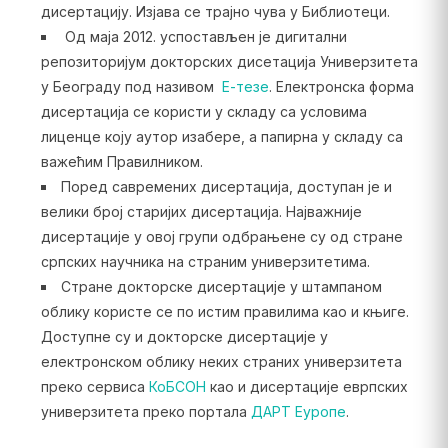
дисертацију. Изјава се трајно чува у Библиотеци.
Од маја 2012. успостављен је дигитални
репозиторијум докторских дисетација Универзитета
у Београду под називом
Е-тезе
. Електронска форма
дисертација се користи у складу са условима
лиценце коју аутор изабере, а папирна у складу са
важећим Правилником.
Поред савремених дисертација, доступан је и
велики број старијих дисертација. Најважније
дисертације у овој групи одбрањене су од стране
српских научника на страним универзитетима.
Стране докторске дисертације у штампаном
облику користе се по истим правилима као и књиге.
Доступне су и докторске дисертације у
електронском облику неких страних универзитета
преко сервиса
КоБСОН
као и дисертације еврпских
универзитета преко портала
ДАРТ Еуропе
.