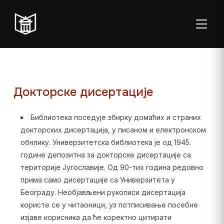
ТОГГЛ
Докторске дисертације
Библиотека поседује збирку домаћих и страних
Пон–пет:
Студентска
Суб:
Нед:
докторских дисертација, у писаном и електронском
08:00–20:00
читаоница: 08:00–
08:00–
Затворено
обнлику. Универзитетска библиотека је од 1945.
23:00
14:00
године депозитна за докторске дисертације са
Радно време од 06. јула до 29. августа
територије Југославије. Од 90-тих година редовно
прима само дисертације са Универзитета у
Београду. Необјављени рукописи дисертација
користе се у читаоници, уз потписивање посебне
изјаве корисника да ће коректно цитирати