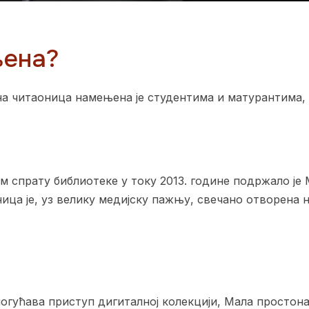
њена?
а читаоница намењена је студентима и матурантима, 
м спрату библиотеке у току 2013. године подржало је
ица је, уз велику медијску пажњу, свечано отворена н
огућава приступ дигиталној колекцији, Мала простон