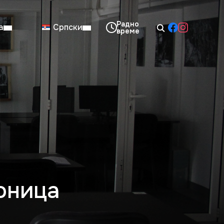
а
Српски
08:00–14:00
Нед: Затворено
оница