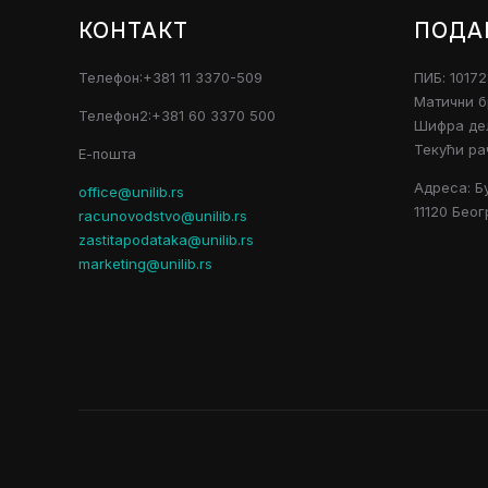
КОНТАКТ
ПОДА
Телефон:+381 11 3370-509
ПИБ: 1017
Матични б
Телефон2:+381 60 3370 500
Шифра дел
Текући ра
Е-пошта
Адреса: Б
office@unilib.rs
11120 Беог
racunovodstvo@unilib.rs
zastitapodataka@unilib.rs
marketing@unilib.rs