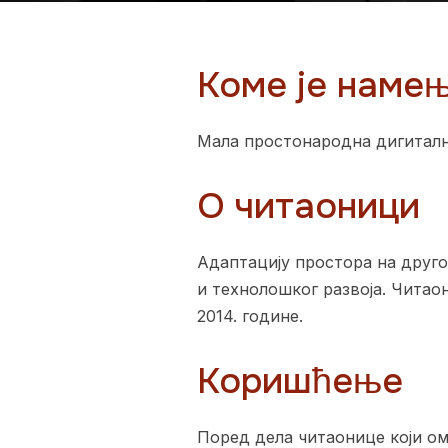
Коме је наме
Мала простонародна дигиталн
О читаоници
Адаптацију простора на друго
и технолошког развоја. Читаон
2014. године.
Коришћење
Поред дела читаонице који ом