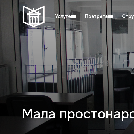
Услуге
Претрага
Стру
Пон–пет: 08:00–20:00
Студ
Мала простонаро