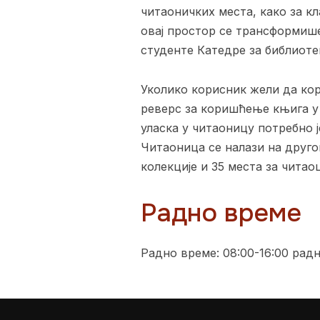
читаоничких места, како за кл
овај простор се трансформише
студенте Катедре за библиоте
Уколико корисник жели да кор
реверс за коришћење књига у
уласка у читаоницу потребно ј
Читаоница се налази на друго
колекције и 35 места за читао
Радно време
Радно време: 08:00-16:00 рад