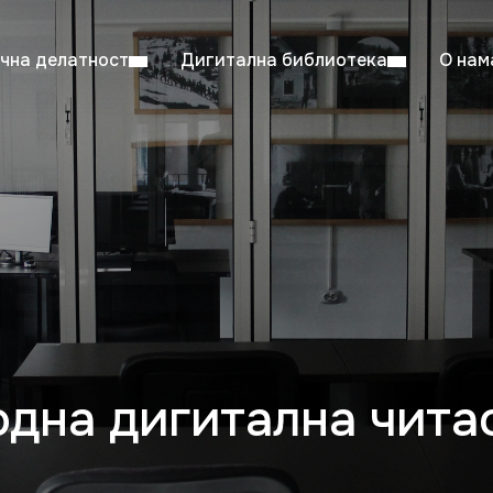
чна делатност
Дигитална библиотека
О нам
ентска читаоница: 08:00–23:00
Суб: 
Радно време од 06. јула до 29. августа
дна дигитална чита