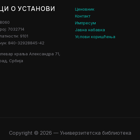
ЦИ О УСТАНОВИ
Ценовник
Контакт
28060
Импресум
рој: 7032714
Јавна набавка
атности: 9101
Услови коришћења
чун: 840-32928845-42
улевар краља Александра 71,
рад, Србија
Copyright © 2026 — Универзитетска библиотека