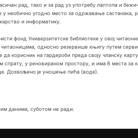
асичан рад, тако и за рад уз употребу лаптопа и бежи
 у необично угодно место за одржавање састанака, р
карство и информатику.
исти фонд Универзитетске библиотеке у овој читаониц
 читаоницама, односно резервише књигу путем сервис
е да корисник на гардероби преда своју чланску карту и
м спрату, у реновираном простору, и има 8 места за
це. Дозвољено је уношење пића (воде).
ним данима, суботом не ради.