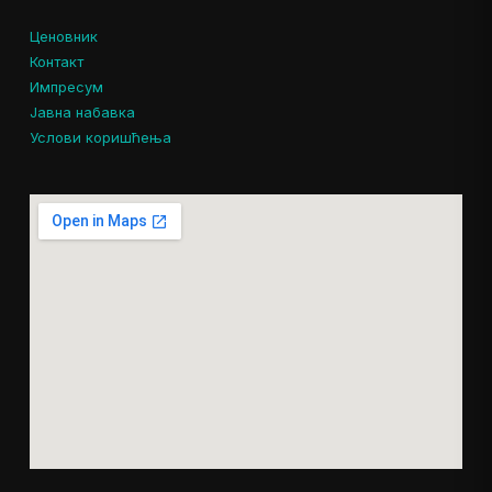
Ценовник
Контакт
Импресум
Јавна набавка
Услови коришћења