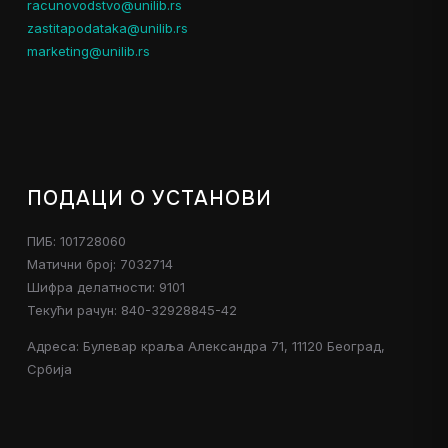
racunovodstvo@unilib.rs
zastitapodataka@unilib.rs
marketing@unilib.rs
ПОДАЦИ О УСТАНОВИ
ПИБ: 101728060
Матични број: 7032714
Шифра делатности: 9101
Текући рачун: 840-32928845-42
Адреса: Булевар краља Александра 71, 11120 Београд,
Србија