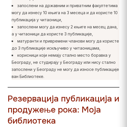
запослени на државним и приватним факултетима
могу да изнесу 10 књига на 3 месеца и да користе 10
публикација у читаоници,
запослени могу да изнесу 2 књиге на месец дана,
а у читаоници да користе 3 публикације,
матуранти и привремени чланови могу да користе
до 3 публикације искључиво у читаоницама,
корисници који немају стално место боравка у
Београду, не студирају у Београду или нису стално
запослени у Београду не могу да износе публикације
ван Библиотеке.
Резервација публикација и
продужење рока:
Моја
библиотека