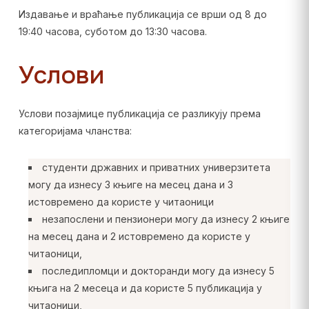
Издавање и враћање публикација се врши од 8 до
19:40 часова, суботом до 13:30 часова.
Услови
Услови позајмице публикација се разликују према
категоријама чланства:
студенти државних и приватних универзитета
могу да изнесу 3 књиге на месец дана и 3
истовремено да користе у читаоници
незапослени и пензионери могу да изнесу 2 књиге
на месец дана и 2 истовремено да користе у
читаоници,
последипломци и докторанди могу да изнесу 5
књига на 2 месеца и да користе 5 публикација у
читаоници,