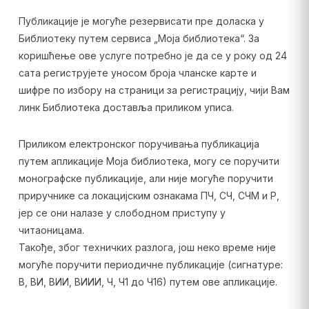
Публикације је могуће резервисати пре доласка у
Библиотеку путем сервиса „Моја библиотека“. За
коришћење ове услуге потребно је да се у року од 24
сата региструјете уносом броја чланске карте и
шифре по избору на страници за регистрацију, чији Вам
линк Библиотека доставља приликом уписа.
Приликом електронског поручивања публикација
путем апликације Моја библиотека, могу се поручити
монографске публикације, али није могуће поручити
приручнике са локацијским ознакама ПЧ, СЧ, СЧМ и Р,
јер се они налазе у слободном приступу у
читаоницама.
Такође, због техничких разлога, још неко време није
могуће поручити периодичне публикације (сигнатуре:
В, ВИ, ВИИ, ВИИИ, Ч, Ч1 до Ч16) путем ове апликације.