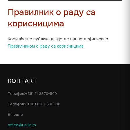
Правилник о раду са
корисницима
Коришћење публикација је детаљно дефинисано
Правилником о раду са корисницима
.
КОНТАКТ
Телефон:+381 11 3370-509
Телефон2:+381 60 3370 500
Е-пошта
office@unilib.rs