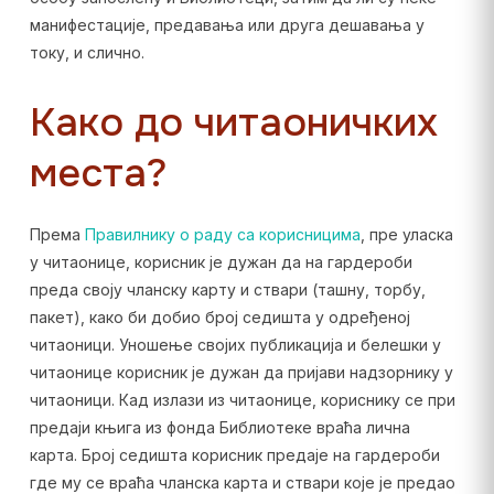
манифестације, предавања или друга дешавања у
току, и слично.
Како до читаоничких
места?
Према
Правилнику о раду са корисницима
, пре уласка
у читаонице, корисник је дужан да на гардероби
преда своју чланску карту и ствари (ташну, торбу,
пакет), како би добио број седишта у одређеној
читаоници. Уношење својих публикација и белешки у
читаонице корисник је дужан да пријави надзорнику у
читаоници. Кад излази из читаонице, кориснику се при
предаји књига из фонда Библиотеке враћа лична
карта. Број седишта корисник предаје на гардероби
где му се враћа чланска карта и ствари које је предао