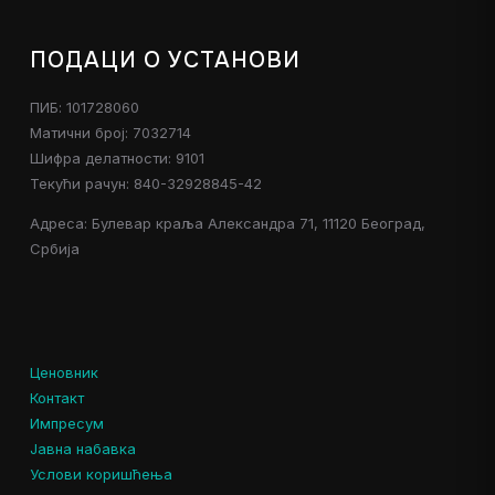
ПОДАЦИ О УСТАНОВИ
ПИБ: 101728060
Матични број: 7032714
Шифра делатности: 9101
Текући рачун: 840-32928845-42
Адреса: Булевар краља Александра 71, 11120 Београд,
Србија
Ценовник
Контакт
Импресум
Јавна набавка
Услови коришћења