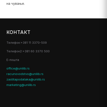
на чување.
КОНТАКТ
Телефон:+381 11 3370-509
Телефон2:+381 60 3370 500
Е-пошта
office@unilib.rs
racunovodstvo@unilib.rs
zastitapodataka@unilib.rs
marketing@unilib.rs