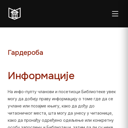
ТОГГЛ
Гардероба
Пон–пет:
Студентска
Суб:
Нед:
Информације
08:00–20:00
читаоница: 08:00–
08:00–
Затворено
23:00
14:00
На инфо-пулту чланови и посетиоци Библиотеке увек
Радно време од 06. јула до 29. августа
могу да добију праву информацију о томе где да се
учлане или позајме књигу, како да дођу до
читаоничког места, шта могу да унесу у читаонице,
како да пронађу одређено одељење или конкретну
особу запослену и Библиотеци, затим да ли су неке