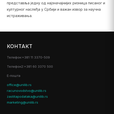
представља једну од најзначајнијих ризница писаног и
културног наслеђа у Србији и важан извор за научна
истраживања.
КОНТАКТ
Телефон:+381 11 3370-509
Телефон2:+381 60 3370 500
Е-пошта
office@unilib.rs
racunovodstvo@unilib.rs
zastitapodataka@unilib.rs
marketing@unilib.rs