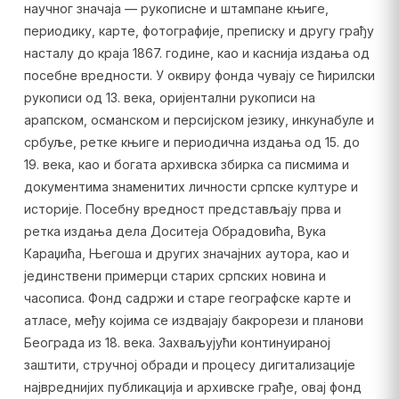
научног значаја — рукописне и штампане књиге,
периодику, карте, фотографије, преписку и другу грађу
насталу до краја 1867. године, као и каснија издања од
посебне вредности. У оквиру фонда чувају се ћирилски
рукописи од 13. века, оријентални рукописи на
арапском, османском и персијском језику, инкунабуле и
србуље, ретке књиге и периодична издања од 15. до
19. века, као и богата архивска збирка са писмима и
документима знаменитих личности српске културе и
историје. Посебну вредност представљају прва и
ретка издања дела Доситеја Обрадовића, Вука
Караџића, Његоша и других значајних аутора, као и
јединствени примерци старих српских новина и
часописа. Фонд садржи и старе географске карте и
атласе, међу којима се издвајају бакрорези и планови
Београда из 18. века. Захваљујући континуираној
заштити, стручној обради и процесу дигитализације
највреднијих публикација и архивске грађе, овај фонд