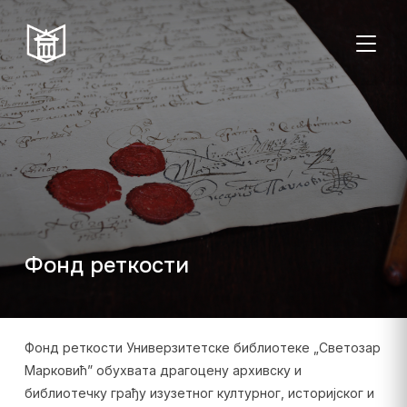
ТОГГЛ
Пон–пет:
Студентска
Суб:
Нед:
08:00–20:00
читаоница: 08:00–
08:00–
Затворено
23:00
14:00
Радно време од 06. јула до 29. августа
Фонд реткости
Фонд реткости Универзитетске библиотеке „Светозар
Марковић” обухвата драгоцену архивску и
библиотечку грађу изузетног културног, историјског и