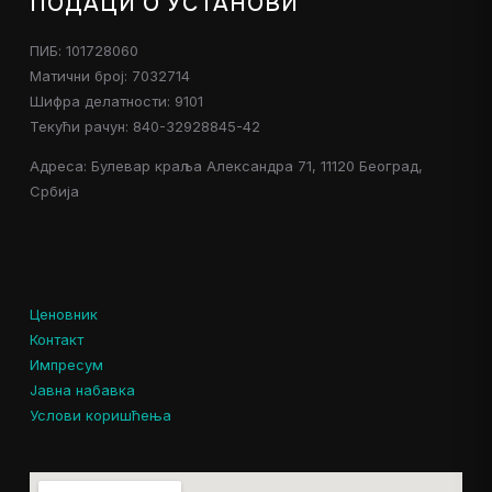
ПОДАЦИ О УСТАНОВИ
ПИБ: 101728060
Матични број: 7032714
Шифра делатности: 9101
Текући рачун: 840-32928845-42
Адреса: Булевар краља Александра 71, 11120 Београд,
Србија
Ценовник
Контакт
Импресум
Јавна набавка
Услови коришћења