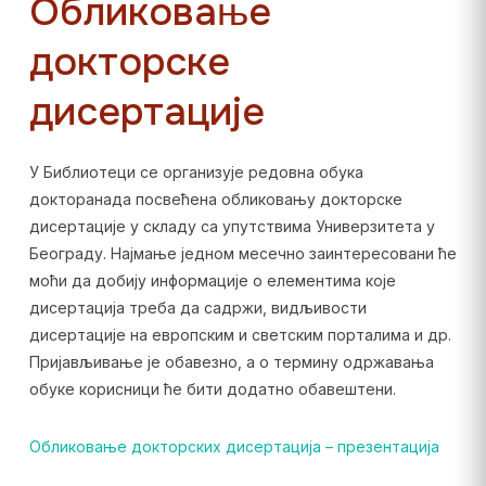
Обликовање
докторске
дисертације
У Библиотеци се организује редовна обука
докторанада посвећена обликовању докторске
дисертације у складу са упутствима Универзитета у
Београду. Најмање једном месечно заинтересовани ће
моћи да добију информације о елементима које
дисертација треба да садржи, видљивости
дисертације на европским и светским порталима и др.
Пријављивање је обавезно, а о термину одржавања
обуке корисници ће бити додатно обавештени.
Обликовање докторских дисертација – презентација