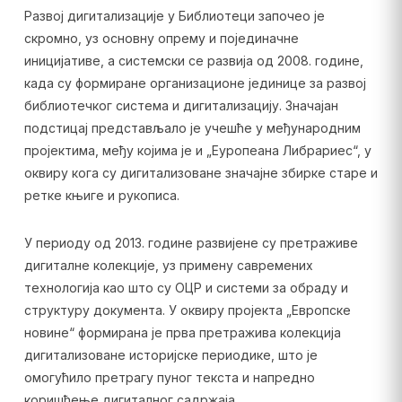
Развој дигитализације у Библиотеци започео је
скромно, уз основну опрему и појединачне
иницијативе, а системски се развија од 2008. године,
када су формиране организационе јединице за развој
библиотечког система и дигитализацију. Значајан
подстицај представљало је учешће у међународним
пројектима, међу којима је и „Еуропеана Либрариес“, у
оквиру кога су дигитализоване значајне збирке старе и
ретке књиге и рукописа.
У периоду од 2013. године развијене су претраживе
дигиталне колекције, уз примену савремених
технологија као што су ОЦР и системи за обраду и
структуру документа. У оквиру пројекта „Европске
новине“ формирана је прва претражива колекција
дигитализоване историјске периодике, што је
омогућило претрагу пуног текста и напредно
коришћење дигиталног садржаја.