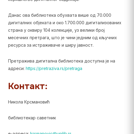
Данас ова библиотека обухвата више од 70.000
дигиталних објеката и око 1.700.000 дигитализованих
страна у оквиру 104 колекције, уз велики број
месечних претрага, што је чини једним од кључних
ресурса за истраживаче и ширу јавност.
Претражива дигитална библиотека доступна је на
адреси:
https://pretraziva.rs/pretraga
Контакт:
Никола Крсмановић
библиотекар саветник
е-адреса:
krsmanovic@unilib.rs