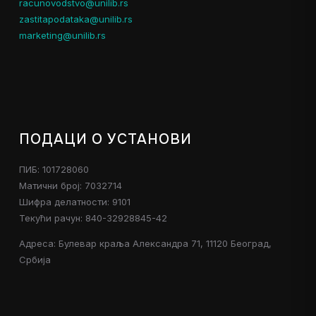
racunovodstvo@unilib.rs
zastitapodataka@unilib.rs
marketing@unilib.rs
ПОДАЦИ О УСТАНОВИ
ПИБ: 101728060
Матични број: 7032714
Шифра делатности: 9101
Текући рачун: 840-32928845-42
Адреса: Булевар краља Александра 71, 11120 Београд,
Србија