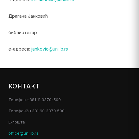
Драгана Јанковић
библиотекар
е-адреса:
jankovic@unilib.rs
КОНТАКТ
Телефон:+381 11 3370-509
Телефон2:+381 60 3370 500
Е-пошта
office@unilib.rs