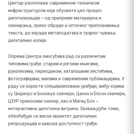
Центар располаже савременом техничком
инфраструктуром која обухвата цео процес
дигитализације – од припреме материјала и
скенирања, преко обраде и оптичког препознавања
текста, до израде метаподатака и трајног чувања
дигиталних копија.
Опрема Центра омогућава рад са различитим
типовима грађе: старим и ретким књигама,
рукописима, периодиком, каталошким листићима,
фотографијама, мапама и савременим публикацијама. У
раду се користе специјализовани уређаји, међу којима
су Qиденус и Боокеyе скенери, Цанон и Епсон скенери,
ЦЗУР преносиви скенер, као и Магиц Боx –
интерактивна дигитална витрина. Захваљујући томе,
обезбеђује се висок квалитет дигиталних
репродукција и широка доступност грађе.