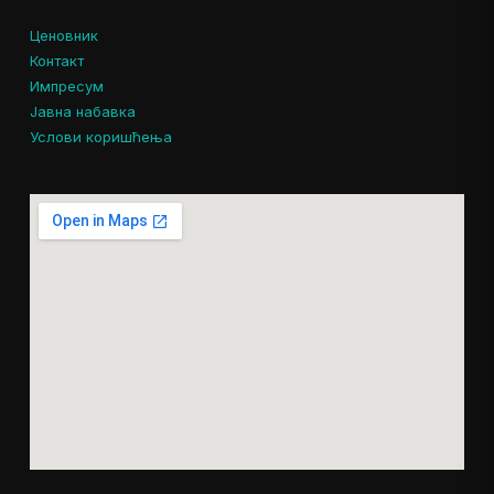
Ценовник
Контакт
Импресум
Јавна набавка
Услови коришћења