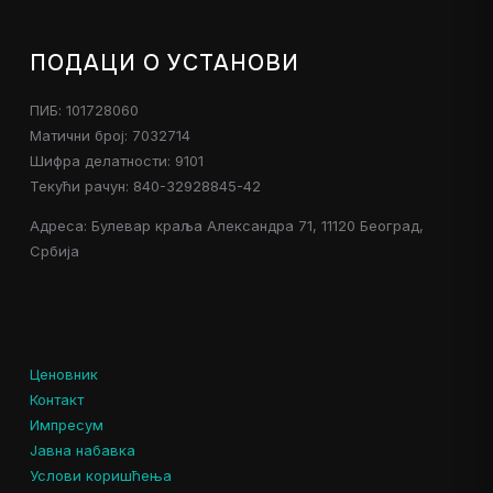
ПОДАЦИ О УСТАНОВИ
ПИБ: 101728060
Матични број: 7032714
Шифра делатности: 9101
Текући рачун: 840-32928845-42
Адреса: Булевар краља Александра 71, 11120 Београд,
Србија
Ценовник
Контакт
Импресум
Јавна набавка
Услови коришћења