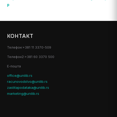
p
КОНТАКТ
Телефон:+381 11 3370-509
Телефон2:+381 60 3370 500
Е-пошта
office@unilib.rs
racunovodstvo@unilib.rs
zastitapodataka@unilib.rs
marketing@unilib.rs