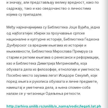
и значају, али представљају велику вредност, како по
садржају, тако и као сведочанство о личностима
којима су припадале.
Међу најзначајнијима су Библиотека Јоце Вујића, једна
од најбогатијих збирки за проучавање српске
националне и културне историје, Библиотека Гедеона
Дунђерског са вредним књигама из историје и
књижевности, Библиотека Мирослава Премруа са
старим и ретким књигама о ренесанси и реформацији,
као и Библиотека Димитрија Митриновића, која
обухвата дела из филозофије, етнологије и уметности.
Посебно место заузима легат Исидоре Секулић, који
поред књига и рукописа обухвата и личне предмете,
намештај и уметничка дела, а њена спомен-соба
налази се у читаоници Одељења реткости.
http://arhiva.unilib.rs/unilib/o_nama/vodic/legati.lat.ph