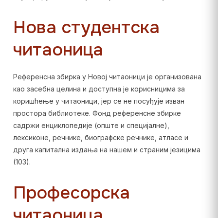
Нова студентска
читаоница
Референсна збирка у Новој читаоници је организована
као засебна целина и доступна је корисницима за
коришћење у читаоници, јер се не посуђује изван
простора библиотеке. Фонд референсне збирке
садржи енциклопедије (опште и специјалне),
лексиконе, речнике, биографске речнике, атласе и
друга капитална издања на нашем и страним језицима
(103).
Професорска
читаоница