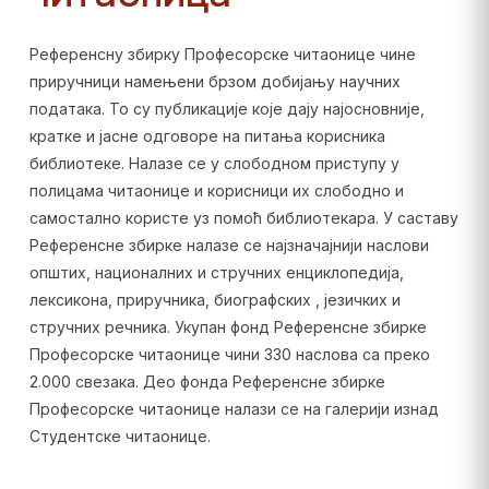
Референсну збирку Професорске читаонице чине
приручници намењени брзом добијању научних
података. То су публикације које дају најосновније,
кратке и јасне одговоре на питања корисника
библиотеке. Налазе се у слободном приступу у
полицама читаонице и корисници их слободно и
самостално користе уз помоћ библиотекара. У саставу
Референсне збирке налазе се најзначајнији наслови
општих, националних и стручних енциклопедија,
лексикона, приручника, биографских , језичких и
стручних речника. Укупан фонд Референсне збирке
Професорске читаонице чини 330 наслова са преко
2.000 свезака. Део фонда Референсне збирке
Професорске читаонице налази се на галерији изнад
Студентске читаонице.