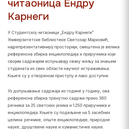
читаоница Ендру
Карнеги
У Студентској читаоници „Ендру Карнеги”
Универзитетске библиотеке Светозар Марковић,
најрепрезентативнијој просторији, смештена је велика
референсна збирка енциклопедија и приручника који
својим садржајем испуњавају сваку жељу за знањем
студената из свих области научног истраживања.
Књиге су у отвореном приступу и лако доступне.
Уз допуњавање садржаја из године у годину, ова
референсна збирка тренутно садржи преко 360
речника за 25 светских језика и 1.250 приручника и
енциклопедија. Књиге су подељене на 5 засебних
целина: речнике, опште енциклопедије, природне
науке, друштвене науке и хуманистичке науке.