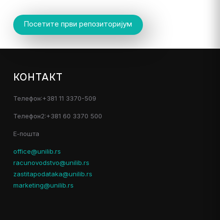
Посетите први репозиторијум
КОНТАКТ
Телефон:+381 11 3370-509
Телефон2:+381 60 3370 500
Е-пошта
office@unilib.rs
racunovodstvo@unilib.rs
zastitapodataka@unilib.rs
marketing@unilib.rs