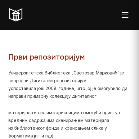
ТОГГЛ
Први репозиторијум
Универзитетска библиотека „Светозар Марковић“ је
Пон–пет:
Студентска
Суб:
Нед:
свој први Дигитални репозиторијум
08:00–20:00
читаоница: 08:00–
08:00–
Затворено
успоставила још 2008. године, што јој је омогућило да
23:00
14:00
направи примарну колекцију дигиталног
Радно време од 06. јула до 29. августа
материјала и својим корисницима омогући приступ
вредним садржајима скенирањем материјала
из библиотечког фонда и креирањем слика у
форматима јпг. и пдф.